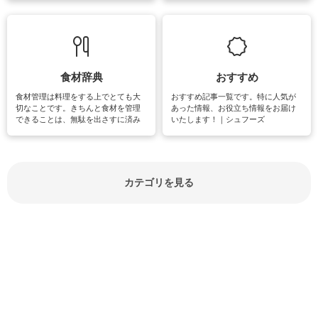
敗は避けたいところです。大人とし
実感が味わえます。特にガーデニン
て知っておきたいマナー全般のお役
グやハーブ栽培は人気があり、他に
立ち情報やお悩み解消情報をご紹介
も読書やカメラ、旅行など皆さんが
しています。
楽しめそうな趣味に関する情報をご
紹介しています。
食材辞典
おすすめ
食材管理は料理をする上でとても大
おすすめ記事一覧です。特に人気が
切なことです。きちんと食材を管理
あった情報、お役立ち情報をお届け
できることは、無駄を出さすに済み
いたします！｜シュフーズ
節約にもつながりますね。買う時の
見分け方や保存方法、下処理方法な
どが分かる食材辞典は大いに役立つ
でしょう。食材に関するお役立ち情
報やお悩み解消情報など盛りだくさ
カテゴリを見る
んにご紹介しています。