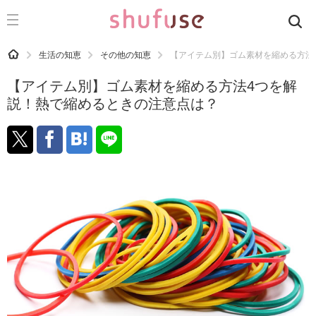
CATEGORY
記事カテゴリ
HOME
生活の知恵
その他の知恵
【アイテム別】ゴム素材を縮める方法
気になる
【アイテム別】ゴム素材を縮める方法4つを解
運気
説！熱で縮めるときの注意点は？
洗濯
生活の知恵
お金
掃除
マナー
趣味
食材辞典
おすすめ