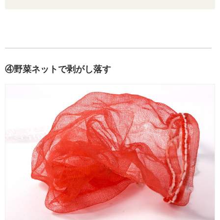
④野菜ネットで剥がし落す