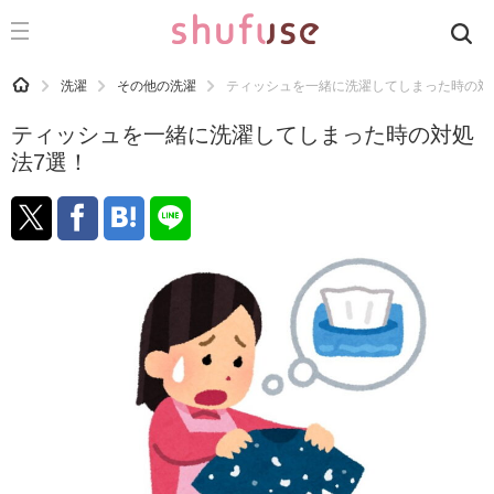
CATEGORY
記事カテゴリ
HOME
洗濯
その他の洗濯
ティッシュを一緒に洗濯してしまった時の対
気になる
ティッシュを一緒に洗濯してしまった時の対処
運気
法7選！
洗濯
生活の知恵
お金
掃除
マナー
趣味
食材辞典
おすすめ