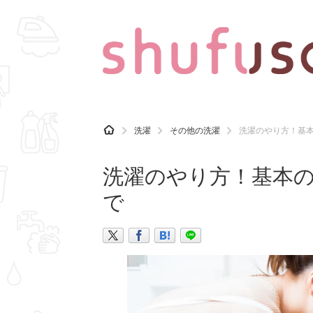
CATEGORY
記事カテゴリ
H
洗濯
その他の洗濯
洗濯のやり方！基
O
気になる
運気
M
E
洗濯のやり方！基本
マナー
趣味
で