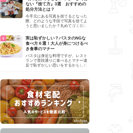
『NG行為』をチェックしましょう。
ない『捨て方』3選 おすすめの
処分方法とは？
今手元にある写真を捨てるとなった
際、どのような手段で写真を捨てよ
うと思いましたか？丸めてゴミ箱に
入れようと思った人は、要注意！写
真は個人情報が詰まっているので、
実は恥ずかしい？パスタのNGな
ただ丸めただけの状態で捨ててしま
食べ方６選！大人が身につけるべ
うのは危険です。写真にすべきでは
き食事のマナー
ない捨て方をまとめているので、ぜ
ひチェックしておきましょう。
パスタは身近な料理ですが、レスト
ランで普段通りに食べるとマナー違
反で恥ずかしい思いをするかもしれ
ません。スプーンの使用やすする音
など、日本人がやりがちな癖を把握
して、正しい食べ方を確認しましょ
う。大人の嗜みとして知っておきた
い新常識を解説します。