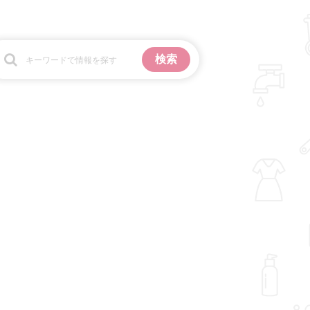
お金
掃除