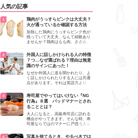
人気の記事
鶏肉がうっすらピンクは大丈夫？
火が通っているか確認する方法
加熱した鶏肉にうっすらピンク色が
残っていて大丈夫…なんて経験あり
ませんか？鶏肉はもも肉、ささみ、
手羽元など各部位によって食感や味
わいが異なり、いろいろと楽しめる
外国人に話しかけられる人の特徴
料理ですが、鶏肉は加熱した後でも
７つ…なぜ選ばれる？理由は無意
うっすらピンク色の部分が大丈夫な
識のサインにあった！
のと気になるときがあります。この
記事では生焼けか火が通っているの
なぜか外国人に道を聞かれたり、よ
かを確認する方法や、鶏肉を調理す
く話しかけられたりする人には共通
るときの注意点を紹介しますので、
点があります。それは英語力より
参考にしてみてくださいね。
も、無意識に発信している「話しか
けても大丈夫」というサインが関係
寿司屋でやってはいけない『NG
しています。よく選ばれる人の特徴
行為』８選 バッドマナーとされ
や、英語が苦手でも焦らない対処
ることとは？
法、自分を守るための注意点を詳し
く解説します。
大人になると、高級寿司店に訪れる
機会がやってきます。そんな時、寿
司屋ならではのマナーに戸惑う人も
少なくありません。本記事では、あ
らためて寿司屋でやってはいけない
写真を捨てるとき、やるべきでは