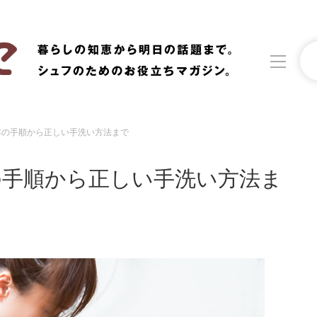
本の手順から正しい手洗い方法まで
洗濯
生活の知恵
の手順から正しい手洗い方法ま
食材辞典
おすすめ