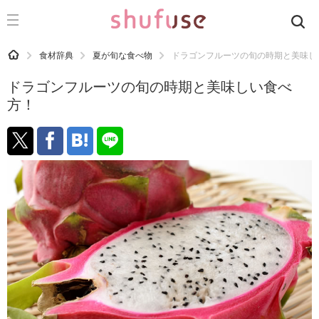
CATEGORY
記事カテゴリ
HOME
食材辞典
夏が旬な食べ物
ドラゴンフルーツの旬の時期と美味し
気になる
ドラゴンフルーツの旬の時期と美味しい食べ
運気
方！
洗濯
生活の知恵
お金
掃除
マナー
趣味
食材辞典
おすすめ