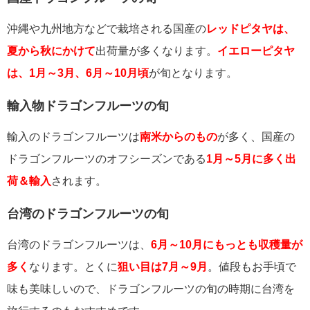
沖縄や九州地方などで栽培される国産の
レッドピタヤは、
夏から秋にかけて
出荷量が多くなります。
イエローピタヤ
は、1月～3月、6月～10月頃
が旬となります。
輸入物ドラゴンフルーツの旬
輸入のドラゴンフルーツは
南米からのもの
が多く、国産の
ドラゴンフルーツのオフシーズンである
1月～5月に多く出
荷＆輸入
されます。
台湾のドラゴンフルーツの旬
台湾のドラゴンフルーツは、
6月～10月にもっとも収穫量が
多く
なります。とくに
狙い目は7月～9月
。値段もお手頃で
味も美味しいので、ドラゴンフルーツの旬の時期に台湾を