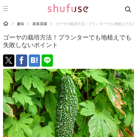
CATEGORY
記事カテゴリ
HOME
趣味
家庭菜園
ゴーヤの栽培方法！プランターでも地植えでも失
気になる
ゴーヤの栽培方法！プランターでも地植えでも
運気
失敗しないポイント
洗濯
生活の知恵
お金
掃除
マナー
趣味
食材辞典
おすすめ