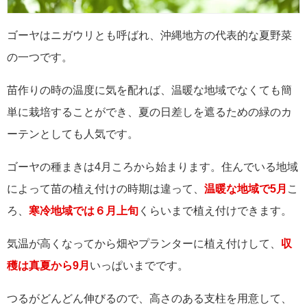
ゴーヤはニガウリとも呼ばれ、沖縄地方の代表的な夏野菜
の一つです。
苗作りの時の温度に気を配れば、温暖な地域でなくても簡
単に栽培することができ、夏の日差しを遮るための緑のカ
ーテンとしても人気です。
ゴーヤの種まきは4月ころから始まります。住んでいる地域
によって苗の植え付けの時期は違って、
温暖な地域で5月
こ
ろ、
寒冷地域では６月上旬
くらいまで植え付けできます。
気温が高くなってから畑やプランターに植え付けして、
収
穫は真夏から9月
いっぱいまでです。
つるがどんどん伸びるので、高さのある支柱を用意して、