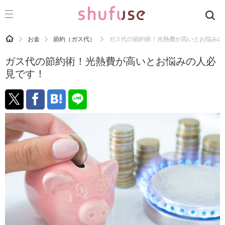
CATEGORY
記事カテゴリ
HOME
お金
節約（ガス代）
ガス代の節約術！光熱費が高いとお悩みの
気になる
ガス代の節約術！光熱費が高いとお悩みの人必
運気
見です！
洗濯
生活の知恵
お金
掃除
マナー
趣味
食材辞典
おすすめ