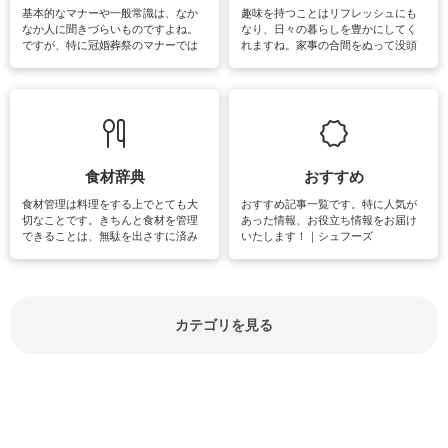
基本的なマナーや一般常識は、なか
趣味を持つことはリフレッシュにも
なか人に聞きづらいものですよね。
なり、日々の暮らしを豊かにしてく
ですが、特に冠婚葬祭のマナーでは
れますね。家事の合間をぬって没頭
失礼があってはいけませんので、失
できる時間は、忙しくしていても充
敗は避けたいところです。大人とし
実感が味わえます。特にガーデニン
て知っておきたいマナー全般のお役
グやハーブ栽培は人気があり、他に
立ち情報やお悩み解消情報をご紹介
も読書やカメラ、旅行など皆さんが
しています。
楽しめそうな趣味に関する情報をご
紹介しています。
食材辞典
おすすめ
食材管理は料理をする上でとても大
おすすめ記事一覧です。特に人気が
切なことです。きちんと食材を管理
あった情報、お役立ち情報をお届け
できることは、無駄を出さすに済み
いたします！｜シュフーズ
節約にもつながりますね。買う時の
見分け方や保存方法、下処理方法な
どが分かる食材辞典は大いに役立つ
でしょう。食材に関するお役立ち情
報やお悩み解消情報など盛りだくさ
カテゴリを見る
んにご紹介しています。