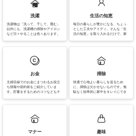
洗濯
生活の知恵
洗濯物は「洗って、干して、畳む」
毎日の暮らしが豊かになる、ちょっ
以外にも、洗濯槽の掃除やアイロン
とした工夫やアイディ。そんな「生
など日々やることは色々あります。
活の知恵」を取り入れるだけで、家
素材によっては、洗剤や洗い方を変
事が楽しくなったり便利になるでし
えなくてはいけません。梅雨の季節
ょう。日常のなかで、すぐに実践で
は部屋干しが多くなりニオイ対策も
きるおすすめの裏ワザをご紹介して
必要になりますね。カーテンやラグ
います。
マットなどの大きな洗濯物も、正し
い洗い方をすれば自宅で洗うことが
できます。洗濯に関するお役立ち情
報やお悩み解消のための情報をご紹
お金
掃除
介しています。
主婦目線でのお金にまつわるお役立
快適で心地よい暮らしを送るため
ち情報や節約術をご紹介していま
に、掃除は欠かせないものです。無
す。貯蓄をするためのコツなどもチ
駄なく効率的に家中をキレイにでき
ェックしてみて下さいね♪まだ実践し
るよう、場所ごとの掃除方法やコ
ていないものがあれば、ぜひ取り入
ツ、アイテムをご紹介しています。
れてみてはいかがでしょうか。
掃除が苦手、洗剤で手肌が荒れてし
まう、時間がない、など掃除に関す
るお悩みを解消できるお役立ち情報
がたくさんあります。
マナー
趣味