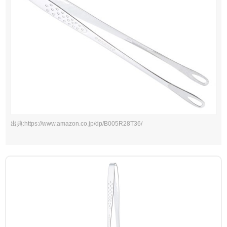
出典:https://www.amazon.co.jp/dp/B005R28T36/