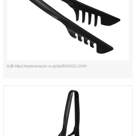
出典:https://www.amazon.co.jp/dp/B002GCLDV0/