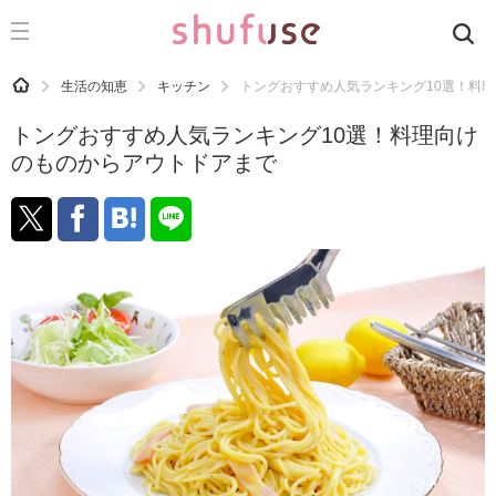
CATEGORY
記事カテゴリ
HOME
生活の知恵
キッチン
トングおすすめ人気ランキング10選！料
気になる
トングおすすめ人気ランキング10選！料理向け
運気
のものからアウトドアまで
洗濯
生活の知恵
お金
掃除
マナー
趣味
食材辞典
おすすめ