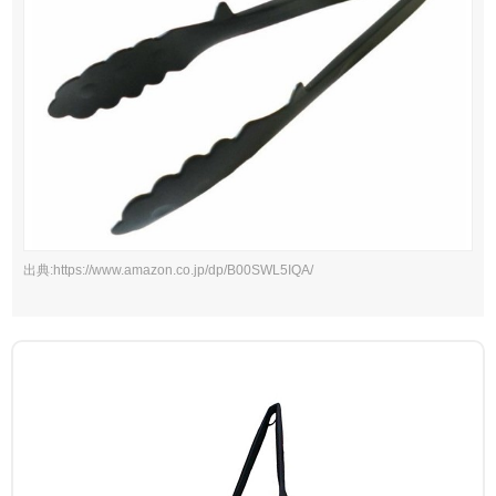
出典:https://www.amazon.co.jp/dp/B00SWL5IQA/