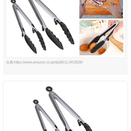
出典:https://www.amazon.co.jp/dp/B01LAR2BZ8/