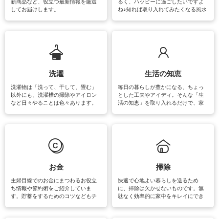
新商品など、役立つ最新情報を厳選
るく、ハッピーに過ごしたいですよ
してお届けします。
ね♪知れば取り入れてみたくなる風水
をはじめ、訪れたくなるパワースポ
ットや神社、お寺巡りなど運気をア
ップさせるための情報をご紹介して
います。
洗濯
生活の知恵
洗濯物は「洗って、干して、畳む」
毎日の暮らしが豊かになる、ちょっ
以外にも、洗濯槽の掃除やアイロン
とした工夫やアイディ。そんな「生
など日々やることは色々あります。
活の知恵」を取り入れるだけで、家
素材によっては、洗剤や洗い方を変
事が楽しくなったり便利になるでし
えなくてはいけません。梅雨の季節
ょう。日常のなかで、すぐに実践で
は部屋干しが多くなりニオイ対策も
きるおすすめの裏ワザをご紹介して
必要になりますね。カーテンやラグ
います。
マットなどの大きな洗濯物も、正し
い洗い方をすれば自宅で洗うことが
できます。洗濯に関するお役立ち情
報やお悩み解消のための情報をご紹
お金
掃除
介しています。
主婦目線でのお金にまつわるお役立
快適で心地よい暮らしを送るため
ち情報や節約術をご紹介していま
に、掃除は欠かせないものです。無
す。貯蓄をするためのコツなどもチ
駄なく効率的に家中をキレイにでき
ェックしてみて下さいね♪まだ実践し
るよう、場所ごとの掃除方法やコ
ていないものがあれば、ぜひ取り入
ツ、アイテムをご紹介しています。