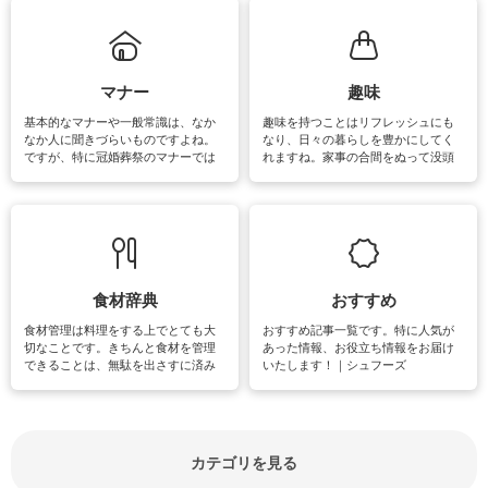
れてみてはいかがでしょうか。
掃除が苦手、洗剤で手肌が荒れてし
まう、時間がない、など掃除に関す
るお悩みを解消できるお役立ち情報
がたくさんあります。
マナー
趣味
基本的なマナーや一般常識は、なか
趣味を持つことはリフレッシュにも
なか人に聞きづらいものですよね。
なり、日々の暮らしを豊かにしてく
ですが、特に冠婚葬祭のマナーでは
れますね。家事の合間をぬって没頭
失礼があってはいけませんので、失
できる時間は、忙しくしていても充
敗は避けたいところです。大人とし
実感が味わえます。特にガーデニン
て知っておきたいマナー全般のお役
グやハーブ栽培は人気があり、他に
立ち情報やお悩み解消情報をご紹介
も読書やカメラ、旅行など皆さんが
しています。
楽しめそうな趣味に関する情報をご
紹介しています。
食材辞典
おすすめ
食材管理は料理をする上でとても大
おすすめ記事一覧です。特に人気が
切なことです。きちんと食材を管理
あった情報、お役立ち情報をお届け
できることは、無駄を出さすに済み
いたします！｜シュフーズ
節約にもつながりますね。買う時の
見分け方や保存方法、下処理方法な
どが分かる食材辞典は大いに役立つ
でしょう。食材に関するお役立ち情
報やお悩み解消情報など盛りだくさ
カテゴリを見る
んにご紹介しています。