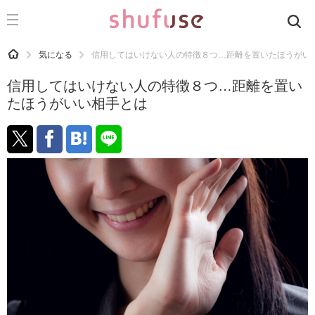
CATEGORY
記事カテゴリ
HOME
気になる
信用してはいけない人の特徴８つ…距離を置いたほうがい
気になる
信用してはいけない人の特徴８つ…距離を置い
運気
たほうがいい相手とは
洗濯
生活の知恵
お金
掃除
マナー
趣味
食材辞典
おすすめ