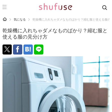
CATEGORY
記事カテゴリ
HOME
気になる
乾燥機に入れちゃダメなものばかり？縮む服と使える服の
気になる
乾燥機に入れちゃダメなものばかり？縮む服と
運気
使える服の見分け方
洗濯
生活の知恵
お金
掃除
マナー
趣味
食材辞典
おすすめ