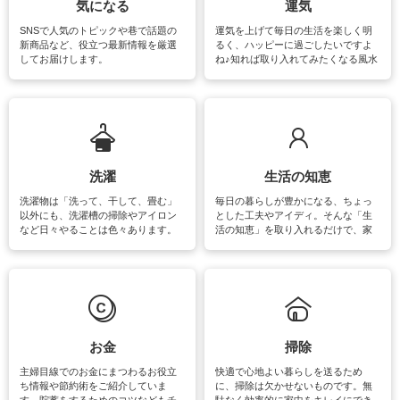
気になる
運気
SNSで人気のトピックや巷で話題の
運気を上げて毎日の生活を楽しく明
新商品など、役立つ最新情報を厳選
るく、ハッピーに過ごしたいですよ
してお届けします。
ね♪知れば取り入れてみたくなる風水
をはじめ、訪れたくなるパワースポ
ットや神社、お寺巡りなど運気をア
ップさせるための情報をご紹介して
います。
洗濯
生活の知恵
洗濯物は「洗って、干して、畳む」
毎日の暮らしが豊かになる、ちょっ
以外にも、洗濯槽の掃除やアイロン
とした工夫やアイディ。そんな「生
など日々やることは色々あります。
活の知恵」を取り入れるだけで、家
素材によっては、洗剤や洗い方を変
事が楽しくなったり便利になるでし
えなくてはいけません。梅雨の季節
ょう。日常のなかで、すぐに実践で
は部屋干しが多くなりニオイ対策も
きるおすすめの裏ワザをご紹介して
必要になりますね。カーテンやラグ
います。
マットなどの大きな洗濯物も、正し
い洗い方をすれば自宅で洗うことが
できます。洗濯に関するお役立ち情
報やお悩み解消のための情報をご紹
お金
掃除
介しています。
主婦目線でのお金にまつわるお役立
快適で心地よい暮らしを送るため
ち情報や節約術をご紹介していま
に、掃除は欠かせないものです。無