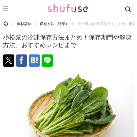
CATEGORY
記事カテゴリ
HOME
食材辞典
保存方法（野菜）
小松菜の冷凍保存方法まとめ！保存
気になる
小松菜の冷凍保存方法まとめ！保存期間や解凍
運気
方法、おすすめレシピまで
洗濯
生活の知恵
お金
掃除
マナー
趣味
食材辞典
おすすめ