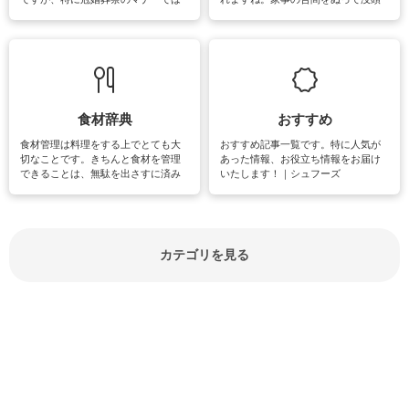
失礼があってはいけませんので、失
できる時間は、忙しくしていても充
敗は避けたいところです。大人とし
実感が味わえます。特にガーデニン
て知っておきたいマナー全般のお役
グやハーブ栽培は人気があり、他に
立ち情報やお悩み解消情報をご紹介
も読書やカメラ、旅行など皆さんが
しています。
楽しめそうな趣味に関する情報をご
紹介しています。
食材辞典
おすすめ
食材管理は料理をする上でとても大
おすすめ記事一覧です。特に人気が
切なことです。きちんと食材を管理
あった情報、お役立ち情報をお届け
できることは、無駄を出さすに済み
いたします！｜シュフーズ
節約にもつながりますね。買う時の
見分け方や保存方法、下処理方法な
どが分かる食材辞典は大いに役立つ
でしょう。食材に関するお役立ち情
報やお悩み解消情報など盛りだくさ
カテゴリを見る
んにご紹介しています。