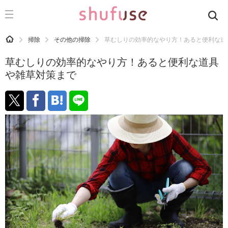
CATEGORY
記事カテゴリ
HOME
掃除
その他の掃除
草むしりの効率的なやり方！あると便利な道
気になる
草むしりの効率的なやり方！あると便利な道具
運気
や雑草対策まで
洗濯
生活の知恵
お金
掃除
マナー
趣味
食材辞典
おすすめ