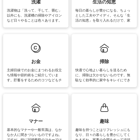
洗濯
生活の知恵
洗濯物は「洗って、干して、畳む」
毎日の暮らしが豊かになる、ちょっ
以外にも、洗濯槽の掃除やアイロン
とした工夫やアイディ。そんな「生
など日々やることは色々あります。
活の知恵」を取り入れるだけで、家
素材によっては、洗剤や洗い方を変
事が楽しくなったり便利になるでし
えなくてはいけません。梅雨の季節
ょう。日常のなかで、すぐに実践で
は部屋干しが多くなりニオイ対策も
きるおすすめの裏ワザをご紹介して
必要になりますね。カーテンやラグ
います。
マットなどの大きな洗濯物も、正し
い洗い方をすれば自宅で洗うことが
できます。洗濯に関するお役立ち情
報やお悩み解消のための情報をご紹
お金
掃除
介しています。
主婦目線でのお金にまつわるお役立
快適で心地よい暮らしを送るため
ち情報や節約術をご紹介していま
に、掃除は欠かせないものです。無
す。貯蓄をするためのコツなどもチ
駄なく効率的に家中をキレイにでき
ェックしてみて下さいね♪まだ実践し
るよう、場所ごとの掃除方法やコ
ていないものがあれば、ぜひ取り入
ツ、アイテムをご紹介しています。
れてみてはいかがでしょうか。
掃除が苦手、洗剤で手肌が荒れてし
まう、時間がない、など掃除に関す
るお悩みを解消できるお役立ち情報
がたくさんあります。
マナー
趣味
基本的なマナーや一般常識は、なか
趣味を持つことはリフレッシュにも
なか人に聞きづらいものですよね。
なり、日々の暮らしを豊かにしてく
ですが、特に冠婚葬祭のマナーでは
れますね。家事の合間をぬって没頭