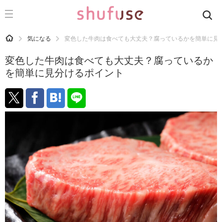
CATEGORY
記事カテゴリ
HOME
気になる
変色した牛肉は食べても大丈夫？腐っているかを簡単に見
気になる
変色した牛肉は食べても大丈夫？腐っているか
運気
を簡単に見分けるポイント
洗濯
生活の知恵
お金
掃除
マナー
趣味
食材辞典
おすすめ