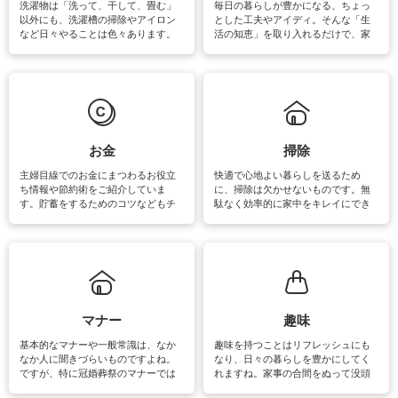
洗濯物は「洗って、干して、畳む」
毎日の暮らしが豊かになる、ちょっ
以外にも、洗濯槽の掃除やアイロン
とした工夫やアイディ。そんな「生
など日々やることは色々あります。
活の知恵」を取り入れるだけで、家
素材によっては、洗剤や洗い方を変
事が楽しくなったり便利になるでし
えなくてはいけません。梅雨の季節
ょう。日常のなかで、すぐに実践で
は部屋干しが多くなりニオイ対策も
きるおすすめの裏ワザをご紹介して
必要になりますね。カーテンやラグ
います。
マットなどの大きな洗濯物も、正し
い洗い方をすれば自宅で洗うことが
できます。洗濯に関するお役立ち情
報やお悩み解消のための情報をご紹
お金
掃除
介しています。
主婦目線でのお金にまつわるお役立
快適で心地よい暮らしを送るため
ち情報や節約術をご紹介していま
に、掃除は欠かせないものです。無
す。貯蓄をするためのコツなどもチ
駄なく効率的に家中をキレイにでき
ェックしてみて下さいね♪まだ実践し
るよう、場所ごとの掃除方法やコ
ていないものがあれば、ぜひ取り入
ツ、アイテムをご紹介しています。
れてみてはいかがでしょうか。
掃除が苦手、洗剤で手肌が荒れてし
まう、時間がない、など掃除に関す
るお悩みを解消できるお役立ち情報
がたくさんあります。
マナー
趣味
基本的なマナーや一般常識は、なか
趣味を持つことはリフレッシュにも
なか人に聞きづらいものですよね。
なり、日々の暮らしを豊かにしてく
ですが、特に冠婚葬祭のマナーでは
れますね。家事の合間をぬって没頭
失礼があってはいけませんので、失
できる時間は、忙しくしていても充