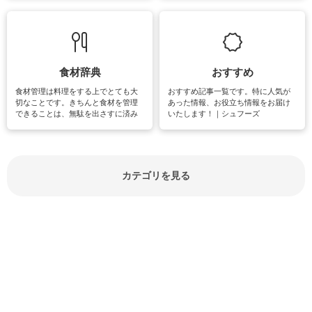
敗は避けたいところです。大人とし
実感が味わえます。特にガーデニン
て知っておきたいマナー全般のお役
グやハーブ栽培は人気があり、他に
立ち情報やお悩み解消情報をご紹介
も読書やカメラ、旅行など皆さんが
しています。
楽しめそうな趣味に関する情報をご
紹介しています。
食材辞典
おすすめ
食材管理は料理をする上でとても大
おすすめ記事一覧です。特に人気が
切なことです。きちんと食材を管理
あった情報、お役立ち情報をお届け
できることは、無駄を出さすに済み
いたします！｜シュフーズ
節約にもつながりますね。買う時の
見分け方や保存方法、下処理方法な
どが分かる食材辞典は大いに役立つ
でしょう。食材に関するお役立ち情
報やお悩み解消情報など盛りだくさ
カテゴリを見る
んにご紹介しています。