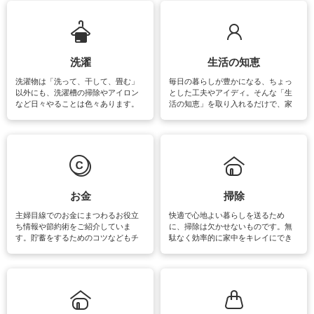
ップさせるための情報をご紹介して
います。
洗濯
生活の知恵
洗濯物は「洗って、干して、畳む」
毎日の暮らしが豊かになる、ちょっ
以外にも、洗濯槽の掃除やアイロン
とした工夫やアイディ。そんな「生
など日々やることは色々あります。
活の知恵」を取り入れるだけで、家
素材によっては、洗剤や洗い方を変
事が楽しくなったり便利になるでし
えなくてはいけません。梅雨の季節
ょう。日常のなかで、すぐに実践で
は部屋干しが多くなりニオイ対策も
きるおすすめの裏ワザをご紹介して
必要になりますね。カーテンやラグ
います。
マットなどの大きな洗濯物も、正し
い洗い方をすれば自宅で洗うことが
できます。洗濯に関するお役立ち情
報やお悩み解消のための情報をご紹
お金
掃除
介しています。
主婦目線でのお金にまつわるお役立
快適で心地よい暮らしを送るため
ち情報や節約術をご紹介していま
に、掃除は欠かせないものです。無
す。貯蓄をするためのコツなどもチ
駄なく効率的に家中をキレイにでき
ェックしてみて下さいね♪まだ実践し
るよう、場所ごとの掃除方法やコ
ていないものがあれば、ぜひ取り入
ツ、アイテムをご紹介しています。
れてみてはいかがでしょうか。
掃除が苦手、洗剤で手肌が荒れてし
まう、時間がない、など掃除に関す
るお悩みを解消できるお役立ち情報
がたくさんあります。