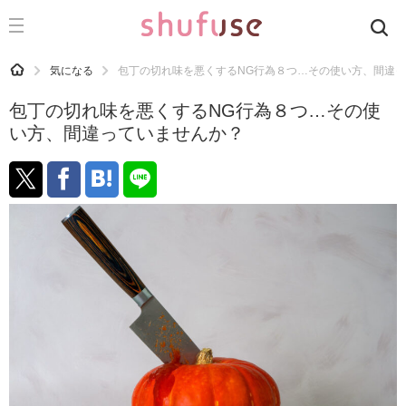
CATEGORY
記事カテゴリ
HOME
気になる
包丁の切れ味を悪くするNG行為８つ…その使い方、間違
気になる
包丁の切れ味を悪くするNG行為８つ…その使
運気
い方、間違っていませんか？
洗濯
生活の知恵
お金
掃除
マナー
趣味
食材辞典
おすすめ