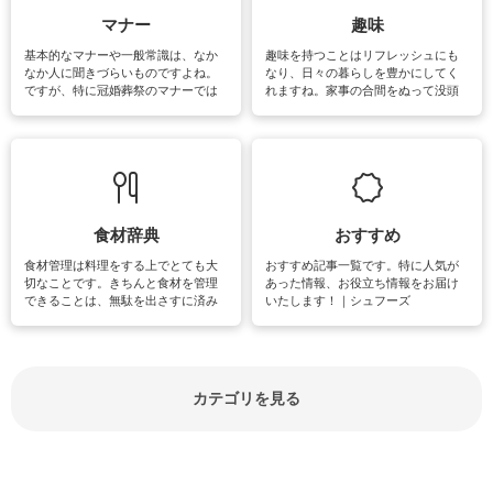
マナー
趣味
基本的なマナーや一般常識は、なか
趣味を持つことはリフレッシュにも
なか人に聞きづらいものですよね。
なり、日々の暮らしを豊かにしてく
ですが、特に冠婚葬祭のマナーでは
れますね。家事の合間をぬって没頭
失礼があってはいけませんので、失
できる時間は、忙しくしていても充
敗は避けたいところです。大人とし
実感が味わえます。特にガーデニン
て知っておきたいマナー全般のお役
グやハーブ栽培は人気があり、他に
立ち情報やお悩み解消情報をご紹介
も読書やカメラ、旅行など皆さんが
しています。
楽しめそうな趣味に関する情報をご
紹介しています。
食材辞典
おすすめ
食材管理は料理をする上でとても大
おすすめ記事一覧です。特に人気が
切なことです。きちんと食材を管理
あった情報、お役立ち情報をお届け
できることは、無駄を出さすに済み
いたします！｜シュフーズ
節約にもつながりますね。買う時の
見分け方や保存方法、下処理方法な
どが分かる食材辞典は大いに役立つ
でしょう。食材に関するお役立ち情
報やお悩み解消情報など盛りだくさ
カテゴリを見る
んにご紹介しています。