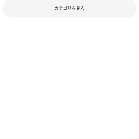
でしょう。食材に関するお役立ち情
報やお悩み解消情報など盛りだくさ
カテゴリを見る
んにご紹介しています。