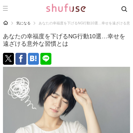
CATEGORY
記事カテゴリ
HOME
気になる
あなたの幸福度を下げるNG行動10選…幸せを遠ざける意
気になる
あなたの幸福度を下げるNG行動10選…幸せを
運気
遠ざける意外な習慣とは
洗濯
生活の知恵
お金
掃除
マナー
趣味
食材辞典
おすすめ