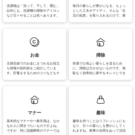
洗濯物は「洗って、干して、畳む」
毎日の暮らしが豊かになる、ちょっ
以外にも、洗濯槽の掃除やアイロン
とした工夫やアイディ。そんな「生
など日々やることは色々あります。
活の知恵」を取り入れるだけで、家
素材によっては、洗剤や洗い方を変
事が楽しくなったり便利になるでし
えなくてはいけません。梅雨の季節
ょう。日常のなかで、すぐに実践で
は部屋干しが多くなりニオイ対策も
きるおすすめの裏ワザをご紹介して
必要になりますね。カーテンやラグ
います。
マットなどの大きな洗濯物も、正し
い洗い方をすれば自宅で洗うことが
できます。洗濯に関するお役立ち情
報やお悩み解消のための情報をご紹
お金
掃除
介しています。
主婦目線でのお金にまつわるお役立
快適で心地よい暮らしを送るため
ち情報や節約術をご紹介していま
に、掃除は欠かせないものです。無
す。貯蓄をするためのコツなどもチ
駄なく効率的に家中をキレイにでき
ェックしてみて下さいね♪まだ実践し
るよう、場所ごとの掃除方法やコ
ていないものがあれば、ぜひ取り入
ツ、アイテムをご紹介しています。
れてみてはいかがでしょうか。
掃除が苦手、洗剤で手肌が荒れてし
まう、時間がない、など掃除に関す
るお悩みを解消できるお役立ち情報
がたくさんあります。
マナー
趣味
基本的なマナーや一般常識は、なか
趣味を持つことはリフレッシュにも
なか人に聞きづらいものですよね。
なり、日々の暮らしを豊かにしてく
ですが、特に冠婚葬祭のマナーでは
れますね。家事の合間をぬって没頭