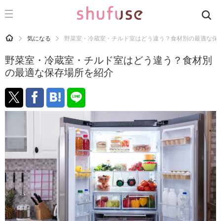
CATEGORY
記事カテゴリ
HOME
気になる
野菜室・冷蔵室・チルド室はどう違う？食材別の最適な保
気になる
野菜室・冷蔵室・チルド室はどう違う？食材別
運気
の最適な保存場所を紹介
洗濯
生活の知恵
お金
掃除
マナー
趣味
食材辞典
おすすめ