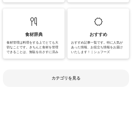
失礼があってはいけませんので、失
できる時間は、忙しくしていても充
敗は避けたいところです。大人とし
実感が味わえます。特にガーデニン
て知っておきたいマナー全般のお役
グやハーブ栽培は人気があり、他に
立ち情報やお悩み解消情報をご紹介
も読書やカメラ、旅行など皆さんが
しています。
楽しめそうな趣味に関する情報をご
紹介しています。
食材辞典
おすすめ
食材管理は料理をする上でとても大
おすすめ記事一覧です。特に人気が
切なことです。きちんと食材を管理
あった情報、お役立ち情報をお届け
できることは、無駄を出さすに済み
いたします！｜シュフーズ
節約にもつながりますね。買う時の
見分け方や保存方法、下処理方法な
どが分かる食材辞典は大いに役立つ
でしょう。食材に関するお役立ち情
報やお悩み解消情報など盛りだくさ
カテゴリを見る
んにご紹介しています。