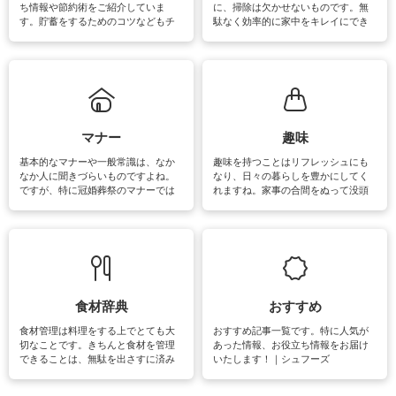
ち情報や節約術をご紹介していま
に、掃除は欠かせないものです。無
す。貯蓄をするためのコツなどもチ
駄なく効率的に家中をキレイにでき
ェックしてみて下さいね♪まだ実践し
るよう、場所ごとの掃除方法やコ
ていないものがあれば、ぜひ取り入
ツ、アイテムをご紹介しています。
れてみてはいかがでしょうか。
掃除が苦手、洗剤で手肌が荒れてし
まう、時間がない、など掃除に関す
るお悩みを解消できるお役立ち情報
がたくさんあります。
マナー
趣味
基本的なマナーや一般常識は、なか
趣味を持つことはリフレッシュにも
なか人に聞きづらいものですよね。
なり、日々の暮らしを豊かにしてく
ですが、特に冠婚葬祭のマナーでは
れますね。家事の合間をぬって没頭
失礼があってはいけませんので、失
できる時間は、忙しくしていても充
敗は避けたいところです。大人とし
実感が味わえます。特にガーデニン
て知っておきたいマナー全般のお役
グやハーブ栽培は人気があり、他に
立ち情報やお悩み解消情報をご紹介
も読書やカメラ、旅行など皆さんが
しています。
楽しめそうな趣味に関する情報をご
紹介しています。
食材辞典
おすすめ
食材管理は料理をする上でとても大
おすすめ記事一覧です。特に人気が
切なことです。きちんと食材を管理
あった情報、お役立ち情報をお届け
できることは、無駄を出さすに済み
いたします！｜シュフーズ
節約にもつながりますね。買う時の
見分け方や保存方法、下処理方法な