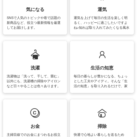
気になる
運気
SNSで人気のトピックや巷で話題の
運気を上げて毎日の生活を楽しく明
新商品など、役立つ最新情報を厳選
るく、ハッピーに過ごしたいですよ
してお届けします。
ね♪知れば取り入れてみたくなる風水
をはじめ、訪れたくなるパワースポ
ットや神社、お寺巡りなど運気をア
ップさせるための情報をご紹介して
います。
洗濯
生活の知恵
洗濯物は「洗って、干して、畳む」
毎日の暮らしが豊かになる、ちょっ
以外にも、洗濯槽の掃除やアイロン
とした工夫やアイディ。そんな「生
など日々やることは色々あります。
活の知恵」を取り入れるだけで、家
素材によっては、洗剤や洗い方を変
事が楽しくなったり便利になるでし
えなくてはいけません。梅雨の季節
ょう。日常のなかで、すぐに実践で
は部屋干しが多くなりニオイ対策も
きるおすすめの裏ワザをご紹介して
必要になりますね。カーテンやラグ
います。
マットなどの大きな洗濯物も、正し
い洗い方をすれば自宅で洗うことが
できます。洗濯に関するお役立ち情
報やお悩み解消のための情報をご紹
お金
掃除
介しています。
主婦目線でのお金にまつわるお役立
快適で心地よい暮らしを送るため