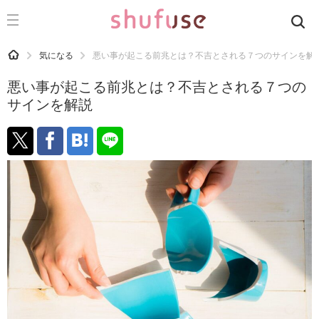
CATEGORY
記事カテゴリ
HOME
気になる
悪い事が起こる前兆とは？不吉とされる７つのサインを解
気になる
悪い事が起こる前兆とは？不吉とされる７つの
運気
サインを解説
洗濯
生活の知恵
お金
掃除
マナー
趣味
食材辞典
おすすめ