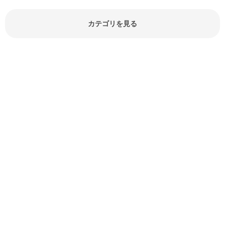
どが分かる食材辞典は大いに役立つ
でしょう。食材に関するお役立ち情
報やお悩み解消情報など盛りだくさ
カテゴリを見る
んにご紹介しています。