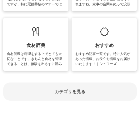
ですが、特に冠婚葬祭のマナーでは
れますね。家事の合間をぬって没頭
失礼があってはいけませんので、失
できる時間は、忙しくしていても充
敗は避けたいところです。大人とし
実感が味わえます。特にガーデニン
て知っておきたいマナー全般のお役
グやハーブ栽培は人気があり、他に
立ち情報やお悩み解消情報をご紹介
も読書やカメラ、旅行など皆さんが
しています。
楽しめそうな趣味に関する情報をご
紹介しています。
食材辞典
おすすめ
食材管理は料理をする上でとても大
おすすめ記事一覧です。特に人気が
切なことです。きちんと食材を管理
あった情報、お役立ち情報をお届け
できることは、無駄を出さすに済み
いたします！｜シュフーズ
節約にもつながりますね。買う時の
見分け方や保存方法、下処理方法な
どが分かる食材辞典は大いに役立つ
でしょう。食材に関するお役立ち情
報やお悩み解消情報など盛りだくさ
カテゴリを見る
んにご紹介しています。