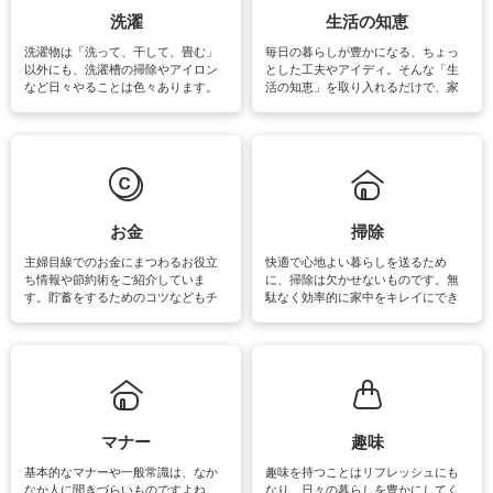
洗濯
生活の知恵
洗濯物は「洗って、干して、畳む」
毎日の暮らしが豊かになる、ちょっ
以外にも、洗濯槽の掃除やアイロン
とした工夫やアイディ。そんな「生
など日々やることは色々あります。
活の知恵」を取り入れるだけで、家
素材によっては、洗剤や洗い方を変
事が楽しくなったり便利になるでし
えなくてはいけません。梅雨の季節
ょう。日常のなかで、すぐに実践で
は部屋干しが多くなりニオイ対策も
きるおすすめの裏ワザをご紹介して
必要になりますね。カーテンやラグ
います。
マットなどの大きな洗濯物も、正し
い洗い方をすれば自宅で洗うことが
できます。洗濯に関するお役立ち情
報やお悩み解消のための情報をご紹
お金
掃除
介しています。
主婦目線でのお金にまつわるお役立
快適で心地よい暮らしを送るため
ち情報や節約術をご紹介していま
に、掃除は欠かせないものです。無
す。貯蓄をするためのコツなどもチ
駄なく効率的に家中をキレイにでき
ェックしてみて下さいね♪まだ実践し
るよう、場所ごとの掃除方法やコ
ていないものがあれば、ぜひ取り入
ツ、アイテムをご紹介しています。
れてみてはいかがでしょうか。
掃除が苦手、洗剤で手肌が荒れてし
まう、時間がない、など掃除に関す
るお悩みを解消できるお役立ち情報
がたくさんあります。
マナー
趣味
基本的なマナーや一般常識は、なか
趣味を持つことはリフレッシュにも
なか人に聞きづらいものですよね。
なり、日々の暮らしを豊かにしてく