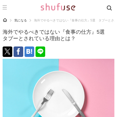
CATEGORY
記事カテゴリ
HOME
気になる
海外でやるべきではない『食事の仕方』5選 タブーとさ
気になる
海外でやるべきではない『食事の仕方』5選
運気
タブーとされている理由とは？
洗濯
生活の知恵
お金
掃除
マナー
趣味
食材辞典
おすすめ