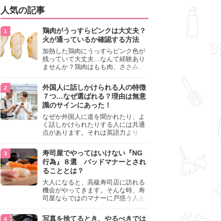
人気の記事
鶏肉がうっすらピンクは大丈夫？
火が通っているか確認する方法
加熱した鶏肉にうっすらピンク色が
残っていて大丈夫…なんて経験あり
ませんか？鶏肉はもも肉、ささみ、
手羽元など各部位によって食感や味
わいが異なり、いろいろと楽しめる
外国人に話しかけられる人の特徴
料理ですが、鶏肉は加熱した後でも
７つ…なぜ選ばれる？理由は無意
うっすらピンク色の部分が大丈夫な
識のサインにあった！
のと気になるときがあります。この
記事では生焼けか火が通っているの
なぜか外国人に道を聞かれたり、よ
かを確認する方法や、鶏肉を調理す
く話しかけられたりする人には共通
るときの注意点を紹介しますので、
点があります。それは英語力より
参考にしてみてくださいね。
も、無意識に発信している「話しか
けても大丈夫」というサインが関係
寿司屋でやってはいけない『NG
しています。よく選ばれる人の特徴
行為』８選 バッドマナーとされ
や、英語が苦手でも焦らない対処
ることとは？
法、自分を守るための注意点を詳し
く解説します。
大人になると、高級寿司店に訪れる
機会がやってきます。そんな時、寿
司屋ならではのマナーに戸惑う人も
少なくありません。本記事では、あ
らためて寿司屋でやってはいけない
写真を捨てるとき、やるべきでは