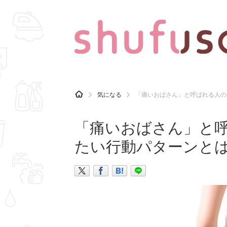
CATEGORY
記事カテゴリ
H
気になる
「痛いおばさん」と呼ばれる人の
O
気になる
運気
M
E
「痛いおばさん」と
マナー
趣味
たい行動パターンと