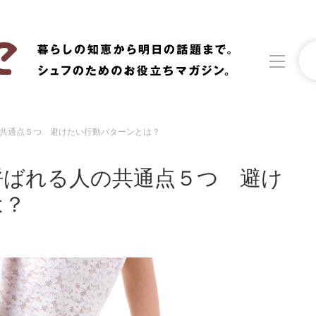
共通点５つ 避けたい行動パターンとは？
洗濯
生活の知恵
呼ばれる人の共通点５つ 避け
食材辞典
おすすめ
は？