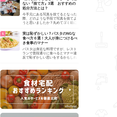
『NG行為』をチェックしましょう。
ない『捨て方』3選 おすすめの
処分方法とは？
今手元にある写真を捨てるとなった
際、どのような手段で写真を捨てよ
うと思いましたか？丸めてゴミ箱に
入れようと思った人は、要注意！写
真は個人情報が詰まっているので、
実は恥ずかしい？パスタのNGな
ただ丸めただけの状態で捨ててしま
食べ方６選！大人が身につけるべ
うのは危険です。写真にすべきでは
き食事のマナー
ない捨て方をまとめているので、ぜ
ひチェックしておきましょう。
パスタは身近な料理ですが、レスト
ランで普段通りに食べるとマナー違
反で恥ずかしい思いをするかもしれ
ません。スプーンの使用やすする音
など、日本人がやりがちな癖を把握
して、正しい食べ方を確認しましょ
う。大人の嗜みとして知っておきた
い新常識を解説します。