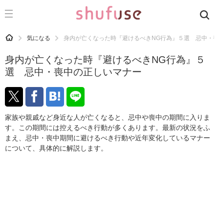
CATEGORY
記事カテゴリ
HOME
気になる
身内が亡くなった時『避けるべきNG行為』５選 忌中・
気になる
身内が亡くなった時『避けるべきNG行為』５
運気
選 忌中・喪中の正しいマナー
洗濯
生活の知恵
家族や親戚など身近な人が亡くなると、忌中や喪中の期間に入りま
お金
す。この期間には控えるべき行動が多くあります。最新の状況をふ
まえ、忌中・喪中期間に避けるべき行動や近年変化しているマナー
掃除
について、具体的に解説します。
マナー
趣味
食材辞典
おすすめ