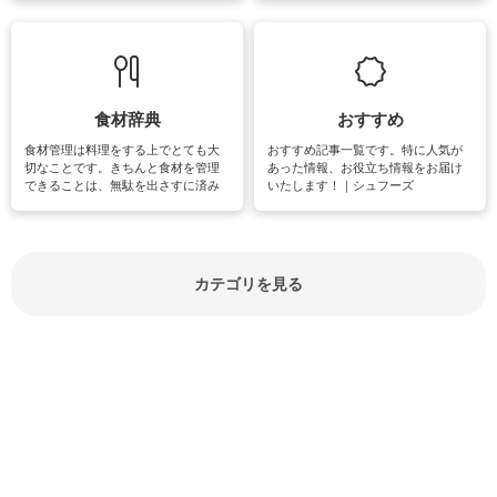
敗は避けたいところです。大人とし
実感が味わえます。特にガーデニン
て知っておきたいマナー全般のお役
グやハーブ栽培は人気があり、他に
立ち情報やお悩み解消情報をご紹介
も読書やカメラ、旅行など皆さんが
しています。
楽しめそうな趣味に関する情報をご
紹介しています。
食材辞典
おすすめ
食材管理は料理をする上でとても大
おすすめ記事一覧です。特に人気が
切なことです。きちんと食材を管理
あった情報、お役立ち情報をお届け
できることは、無駄を出さすに済み
いたします！｜シュフーズ
節約にもつながりますね。買う時の
見分け方や保存方法、下処理方法な
どが分かる食材辞典は大いに役立つ
でしょう。食材に関するお役立ち情
報やお悩み解消情報など盛りだくさ
カテゴリを見る
んにご紹介しています。