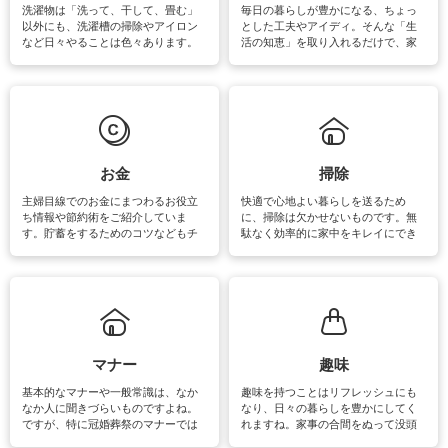
洗濯物は「洗って、干して、畳む」
毎日の暮らしが豊かになる、ちょっ
以外にも、洗濯槽の掃除やアイロン
とした工夫やアイディ。そんな「生
など日々やることは色々あります。
活の知恵」を取り入れるだけで、家
素材によっては、洗剤や洗い方を変
事が楽しくなったり便利になるでし
えなくてはいけません。梅雨の季節
ょう。日常のなかで、すぐに実践で
は部屋干しが多くなりニオイ対策も
きるおすすめの裏ワザをご紹介して
必要になりますね。カーテンやラグ
います。
マットなどの大きな洗濯物も、正し
い洗い方をすれば自宅で洗うことが
できます。洗濯に関するお役立ち情
報やお悩み解消のための情報をご紹
お金
掃除
介しています。
主婦目線でのお金にまつわるお役立
快適で心地よい暮らしを送るため
ち情報や節約術をご紹介していま
に、掃除は欠かせないものです。無
す。貯蓄をするためのコツなどもチ
駄なく効率的に家中をキレイにでき
ェックしてみて下さいね♪まだ実践し
るよう、場所ごとの掃除方法やコ
ていないものがあれば、ぜひ取り入
ツ、アイテムをご紹介しています。
れてみてはいかがでしょうか。
掃除が苦手、洗剤で手肌が荒れてし
まう、時間がない、など掃除に関す
るお悩みを解消できるお役立ち情報
がたくさんあります。
マナー
趣味
基本的なマナーや一般常識は、なか
趣味を持つことはリフレッシュにも
なか人に聞きづらいものですよね。
なり、日々の暮らしを豊かにしてく
ですが、特に冠婚葬祭のマナーでは
れますね。家事の合間をぬって没頭
失礼があってはいけませんので、失
できる時間は、忙しくしていても充