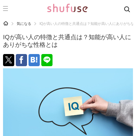
CATEGORY
記事カテゴリ
HOME
気になる
IQが高い人の特徴と共通点は？知能が高い人にありがちな
気になる
IQが高い人の特徴と共通点は？知能が高い人に
運気
ありがちな性格とは
洗濯
生活の知恵
お金
掃除
マナー
趣味
食材辞典
おすすめ