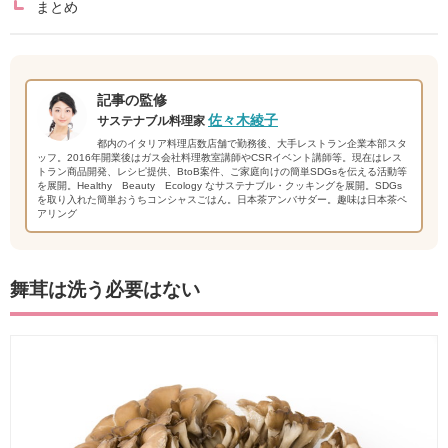
まとめ
記事の監修
佐々木綾子
サステナブル料理家
都内のイタリア料理店数店舗で勤務後、大手レストラン企業本部スタ
ッフ。2016年開業後はガス会社料理教室講師やCSRイベント講師等。現在はレス
トラン商品開発、レシピ提供、BtoB案件、ご家庭向けの簡単SDGsを伝える活動等
を展開。Healthy Beauty Ecology なサステナブル・クッキングを展開。SDGs
を取り入れた簡単おうちコンシャスごはん。日本茶アンバサダー。趣味は日本茶ペ
アリング
舞茸は洗う必要はない