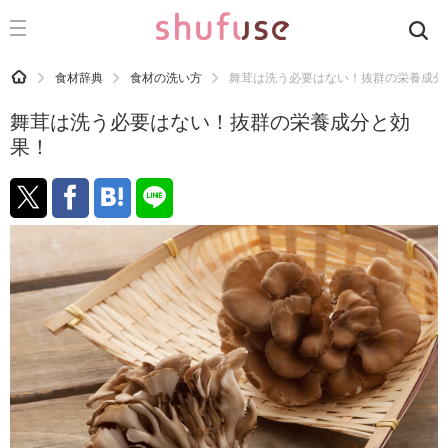
CATEGORY
記事カテゴリ
HOME
食材辞典
食材の洗い方
舞茸は洗う必要はない！抜群の栄養成分
気になる
舞茸は洗う必要はない！抜群の栄養成分と効
運気
果！
洗濯
生活の知恵
お金
掃除
マナー
趣味
食材辞典
おすすめ