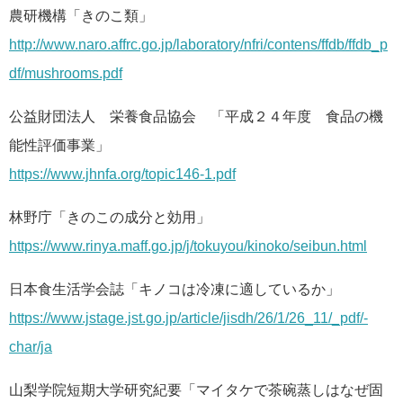
農研機構「きのこ類」
http://www.naro.affrc.go.jp/laboratory/nfri/contens/ffdb/ffdb_p
df/mushrooms.pdf
公益財団法人 栄養食品協会 「平成２４年度 食品の機
能性評価事業」
https://www.jhnfa.org/topic146-1.pdf
林野庁「きのこの成分と効用」
https://www.rinya.maff.go.jp/j/tokuyou/kinoko/seibun.html
日本食生活学会誌「キノコは冷凍に適しているか」
https://www.jstage.jst.go.jp/article/jisdh/26/1/26_11/_pdf/-
char/ja
山梨学院短期大学研究紀要「マイタケで茶碗蒸しはなぜ固