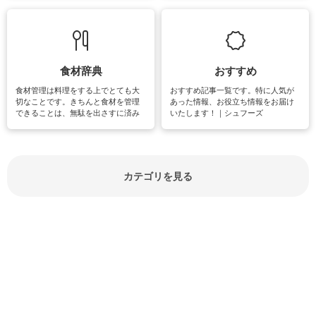
敗は避けたいところです。大人とし
実感が味わえます。特にガーデニン
て知っておきたいマナー全般のお役
グやハーブ栽培は人気があり、他に
立ち情報やお悩み解消情報をご紹介
も読書やカメラ、旅行など皆さんが
しています。
楽しめそうな趣味に関する情報をご
紹介しています。
食材辞典
おすすめ
食材管理は料理をする上でとても大
おすすめ記事一覧です。特に人気が
切なことです。きちんと食材を管理
あった情報、お役立ち情報をお届け
できることは、無駄を出さすに済み
いたします！｜シュフーズ
節約にもつながりますね。買う時の
見分け方や保存方法、下処理方法な
どが分かる食材辞典は大いに役立つ
でしょう。食材に関するお役立ち情
報やお悩み解消情報など盛りだくさ
カテゴリを見る
んにご紹介しています。