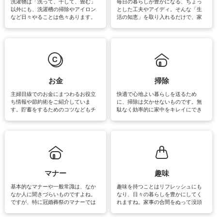
洗濯物は「洗って、干して、畳む」
毎日の暮らしが豊かになる、ちょっ
以外にも、洗濯槽の掃除やアイロン
とした工夫やアイディ。そんな「生
など日々やることは色々あります。
活の知恵」を取り入れるだけで、家
素材によっては、洗剤や洗い方を変
事が楽しくなったり便利になるでし
えなくてはいけません。梅雨の季節
ょう。日常のなかで、すぐに実践で
は部屋干しが多くなりニオイ対策も
きるおすすめの裏ワザをご紹介して
必要になりますね。カーテンやラグ
います。
マットなどの大きな洗濯物も、正し
い洗い方をすれば自宅で洗うことが
できます。洗濯に関するお役立ち情
報やお悩み解消のための情報をご紹
お金
掃除
介しています。
主婦目線でのお金にまつわるお役立
快適で心地よい暮らしを送るため
ち情報や節約術をご紹介していま
に、掃除は欠かせないものです。無
す。貯蓄をするためのコツなどもチ
駄なく効率的に家中をキレイにでき
ェックしてみて下さいね♪まだ実践し
るよう、場所ごとの掃除方法やコ
ていないものがあれば、ぜひ取り入
ツ、アイテムをご紹介しています。
れてみてはいかがでしょうか。
掃除が苦手、洗剤で手肌が荒れてし
まう、時間がない、など掃除に関す
るお悩みを解消できるお役立ち情報
がたくさんあります。
マナー
趣味
基本的なマナーや一般常識は、なか
趣味を持つことはリフレッシュにも
なか人に聞きづらいものですよね。
なり、日々の暮らしを豊かにしてく
ですが、特に冠婚葬祭のマナーでは
れますね。家事の合間をぬって没頭
失礼があってはいけませんので、失
できる時間は、忙しくしていても充