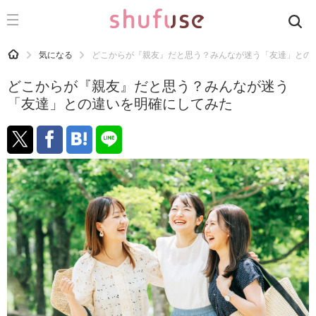
CATEGORY
記事カテゴリ
HOME
気になる
どこからが『親友』だと思う？みんなが迷う「友達」との
気になる
どこからが『親友』だと思う？みんなが迷う
運気
「友達」との違いを明確にしてみた
洗濯
生活の知恵
お金
掃除
マナー
趣味
食材辞典
おすすめ