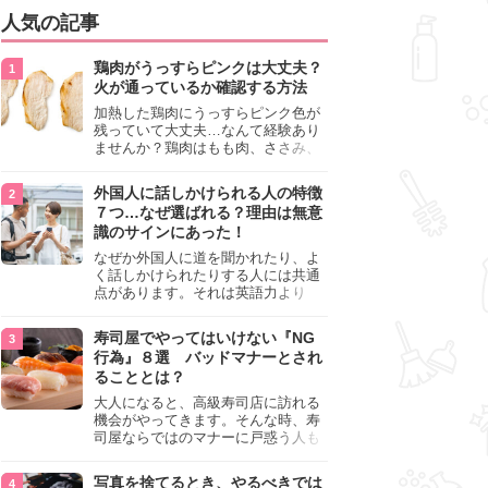
人気の記事
鶏肉がうっすらピンクは大丈夫？
火が通っているか確認する方法
加熱した鶏肉にうっすらピンク色が
残っていて大丈夫…なんて経験あり
ませんか？鶏肉はもも肉、ささみ、
手羽元など各部位によって食感や味
わいが異なり、いろいろと楽しめる
外国人に話しかけられる人の特徴
料理ですが、鶏肉は加熱した後でも
７つ…なぜ選ばれる？理由は無意
うっすらピンク色の部分が大丈夫な
識のサインにあった！
のと気になるときがあります。この
記事では生焼けか火が通っているの
なぜか外国人に道を聞かれたり、よ
かを確認する方法や、鶏肉を調理す
く話しかけられたりする人には共通
るときの注意点を紹介しますので、
点があります。それは英語力より
参考にしてみてくださいね。
も、無意識に発信している「話しか
けても大丈夫」というサインが関係
寿司屋でやってはいけない『NG
しています。よく選ばれる人の特徴
行為』８選 バッドマナーとされ
や、英語が苦手でも焦らない対処
ることとは？
法、自分を守るための注意点を詳し
く解説します。
大人になると、高級寿司店に訪れる
機会がやってきます。そんな時、寿
司屋ならではのマナーに戸惑う人も
少なくありません。本記事では、あ
らためて寿司屋でやってはいけない
写真を捨てるとき、やるべきでは