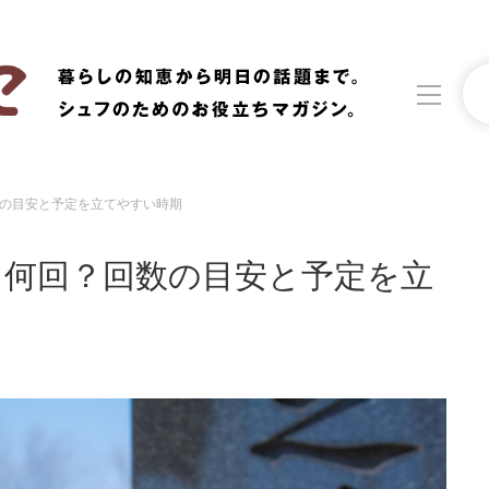
の目安と予定を立てやすい時期
洗濯
生活の知恵
に何回？回数の目安と予定を立
食材辞典
おすすめ