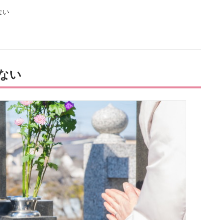
ない
ない