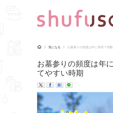
CATEGORY
記事カテゴリ
H
気になる
お墓参りの頻度は年に何回？回数
O
気になる
運気
M
E
お墓参りの頻度は年
マナー
趣味
てやすい時期