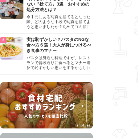
『NG行為』をチェックしましょう。
ない『捨て方』3選 おすすめの
処分方法とは？
今手元にある写真を捨てるとなった
際、どのような手段で写真を捨てよ
うと思いましたか？丸めてゴミ箱に
入れようと思った人は、要注意！写
真は個人情報が詰まっているので、
実は恥ずかしい？パスタのNGな
ただ丸めただけの状態で捨ててしま
食べ方６選！大人が身につけるべ
うのは危険です。写真にすべきでは
き食事のマナー
ない捨て方をまとめているので、ぜ
ひチェックしておきましょう。
パスタは身近な料理ですが、レスト
ランで普段通りに食べるとマナー違
反で恥ずかしい思いをするかもしれ
ません。スプーンの使用やすする音
など、日本人がやりがちな癖を把握
して、正しい食べ方を確認しましょ
う。大人の嗜みとして知っておきた
い新常識を解説します。