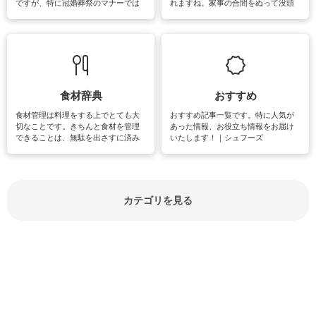
ですが、特に冠婚葬祭のマナーでは
れますね。家事の合間をぬって没頭
失礼があってはいけませんので、失
できる時間は、忙しくしていても充
敗は避けたいところです。大人とし
実感が味わえます。特にガーデニン
て知っておきたいマナー全般のお役
グやハーブ栽培は人気があり、他に
立ち情報やお悩み解消情報をご紹介
も読書やカメラ、旅行など皆さんが
しています。
楽しめそうな趣味に関する情報をご
紹介しています。
食材辞典
おすすめ
食材管理は料理をする上でとても大
おすすめ記事一覧です。特に人気が
切なことです。きちんと食材を管理
あった情報、お役立ち情報をお届け
できることは、無駄を出さすに済み
いたします！｜シュフーズ
節約にもつながりますね。買う時の
見分け方や保存方法、下処理方法な
どが分かる食材辞典は大いに役立つ
でしょう。食材に関するお役立ち情
報やお悩み解消情報など盛りだくさ
カテゴリを見る
んにご紹介しています。