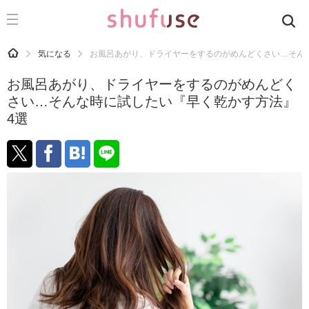
CATEGORY
記事カテゴリ
HOME
気になる
お風呂あがり、ドライヤーをするのがめんどくさい…そん
気になる
お風呂あがり、ドライヤーをするのがめんどく
運気
さい…そんな時に試したい『早く乾かす方法』
4選
洗濯
生活の知恵
お金
掃除
マナー
趣味
食材辞典
おすすめ