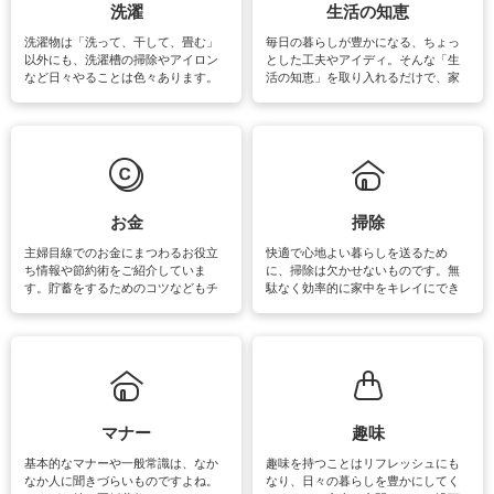
洗濯
生活の知恵
洗濯物は「洗って、干して、畳む」
毎日の暮らしが豊かになる、ちょっ
以外にも、洗濯槽の掃除やアイロン
とした工夫やアイディ。そんな「生
など日々やることは色々あります。
活の知恵」を取り入れるだけで、家
素材によっては、洗剤や洗い方を変
事が楽しくなったり便利になるでし
えなくてはいけません。梅雨の季節
ょう。日常のなかで、すぐに実践で
は部屋干しが多くなりニオイ対策も
きるおすすめの裏ワザをご紹介して
必要になりますね。カーテンやラグ
います。
マットなどの大きな洗濯物も、正し
い洗い方をすれば自宅で洗うことが
できます。洗濯に関するお役立ち情
報やお悩み解消のための情報をご紹
お金
掃除
介しています。
主婦目線でのお金にまつわるお役立
快適で心地よい暮らしを送るため
ち情報や節約術をご紹介していま
に、掃除は欠かせないものです。無
す。貯蓄をするためのコツなどもチ
駄なく効率的に家中をキレイにでき
ェックしてみて下さいね♪まだ実践し
るよう、場所ごとの掃除方法やコ
ていないものがあれば、ぜひ取り入
ツ、アイテムをご紹介しています。
れてみてはいかがでしょうか。
掃除が苦手、洗剤で手肌が荒れてし
まう、時間がない、など掃除に関す
るお悩みを解消できるお役立ち情報
がたくさんあります。
マナー
趣味
基本的なマナーや一般常識は、なか
趣味を持つことはリフレッシュにも
なか人に聞きづらいものですよね。
なり、日々の暮らしを豊かにしてく