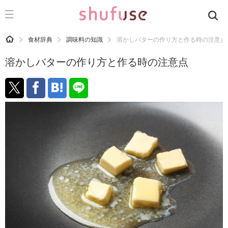
CATEGORY
記事カテゴリ
HOME
食材辞典
調味料の知識
溶かしバターの作り方と作る時の注意点
気になる
溶かしバターの作り方と作る時の注意点
運気
洗濯
生活の知恵
お金
掃除
マナー
趣味
食材辞典
おすすめ