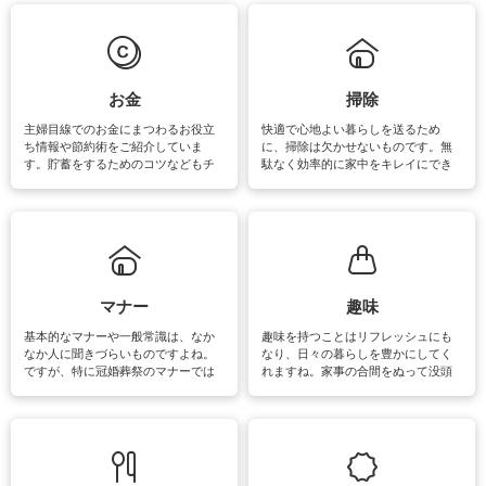
は部屋干しが多くなりニオイ対策も
きるおすすめの裏ワザをご紹介して
必要になりますね。カーテンやラグ
います。
マットなどの大きな洗濯物も、正し
い洗い方をすれば自宅で洗うことが
できます。洗濯に関するお役立ち情
報やお悩み解消のための情報をご紹
お金
掃除
介しています。
主婦目線でのお金にまつわるお役立
快適で心地よい暮らしを送るため
ち情報や節約術をご紹介していま
に、掃除は欠かせないものです。無
す。貯蓄をするためのコツなどもチ
駄なく効率的に家中をキレイにでき
ェックしてみて下さいね♪まだ実践し
るよう、場所ごとの掃除方法やコ
ていないものがあれば、ぜひ取り入
ツ、アイテムをご紹介しています。
れてみてはいかがでしょうか。
掃除が苦手、洗剤で手肌が荒れてし
まう、時間がない、など掃除に関す
るお悩みを解消できるお役立ち情報
がたくさんあります。
マナー
趣味
基本的なマナーや一般常識は、なか
趣味を持つことはリフレッシュにも
なか人に聞きづらいものですよね。
なり、日々の暮らしを豊かにしてく
ですが、特に冠婚葬祭のマナーでは
れますね。家事の合間をぬって没頭
失礼があってはいけませんので、失
できる時間は、忙しくしていても充
敗は避けたいところです。大人とし
実感が味わえます。特にガーデニン
て知っておきたいマナー全般のお役
グやハーブ栽培は人気があり、他に
立ち情報やお悩み解消情報をご紹介
も読書やカメラ、旅行など皆さんが
しています。
楽しめそうな趣味に関する情報をご
紹介しています。