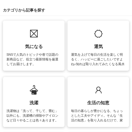
カテゴリから記事を探す
気になる
運気
SNSで人気のトピックや巷で話題の
運気を上げて毎日の生活を楽しく明
新商品など、役立つ最新情報を厳選
るく、ハッピーに過ごしたいですよ
してお届けします。
ね♪知れば取り入れてみたくなる風水
をはじめ、訪れたくなるパワースポ
ットや神社、お寺巡りなど運気をア
ップさせるための情報をご紹介して
います。
洗濯
生活の知恵
洗濯物は「洗って、干して、畳む」
毎日の暮らしが豊かになる、ちょっ
以外にも、洗濯槽の掃除やアイロン
とした工夫やアイディ。そんな「生
など日々やることは色々あります。
活の知恵」を取り入れるだけで、家
素材によっては、洗剤や洗い方を変
事が楽しくなったり便利になるでし
えなくてはいけません。梅雨の季節
ょう。日常のなかで、すぐに実践で