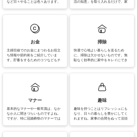
など日々やることは色々あります。
活の知恵」を取り入れるだけで、家
素材によっては、洗剤や洗い方を変
事が楽しくなったり便利になるでし
えなくてはいけません。梅雨の季節
ょう。日常のなかで、すぐに実践で
は部屋干しが多くなりニオイ対策も
きるおすすめの裏ワザをご紹介して
必要になりますね。カーテンやラグ
います。
マットなどの大きな洗濯物も、正し
い洗い方をすれば自宅で洗うことが
できます。洗濯に関するお役立ち情
報やお悩み解消のための情報をご紹
お金
掃除
介しています。
主婦目線でのお金にまつわるお役立
快適で心地よい暮らしを送るため
ち情報や節約術をご紹介していま
に、掃除は欠かせないものです。無
す。貯蓄をするためのコツなどもチ
駄なく効率的に家中をキレイにでき
ェックしてみて下さいね♪まだ実践し
るよう、場所ごとの掃除方法やコ
ていないものがあれば、ぜひ取り入
ツ、アイテムをご紹介しています。
れてみてはいかがでしょうか。
掃除が苦手、洗剤で手肌が荒れてし
まう、時間がない、など掃除に関す
るお悩みを解消できるお役立ち情報
がたくさんあります。
マナー
趣味
基本的なマナーや一般常識は、なか
趣味を持つことはリフレッシュにも
なか人に聞きづらいものですよね。
なり、日々の暮らしを豊かにしてく
ですが、特に冠婚葬祭のマナーでは
れますね。家事の合間をぬって没頭
失礼があってはいけませんので、失
できる時間は、忙しくしていても充
敗は避けたいところです。大人とし
実感が味わえます。特にガーデニン
て知っておきたいマナー全般のお役
グやハーブ栽培は人気があり、他に