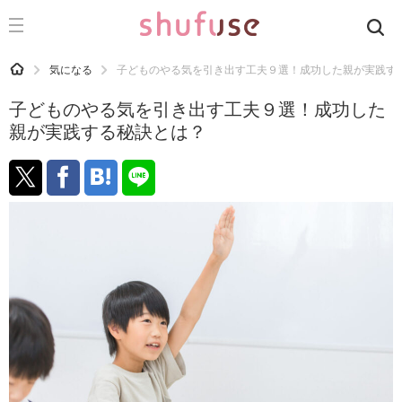
CATEGORY
記事カテゴリ
HOME
気になる
子どものやる気を引き出す工夫９選！成功した親が実践す
気になる
子どものやる気を引き出す工夫９選！成功した
運気
親が実践する秘訣とは？
洗濯
生活の知恵
お金
掃除
マナー
趣味
食材辞典
おすすめ