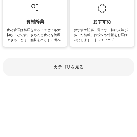
立ち情報やお悩み解消情報をご紹介
も読書やカメラ、旅行など皆さんが
しています。
楽しめそうな趣味に関する情報をご
紹介しています。
食材辞典
おすすめ
食材管理は料理をする上でとても大
おすすめ記事一覧です。特に人気が
切なことです。きちんと食材を管理
あった情報、お役立ち情報をお届け
できることは、無駄を出さすに済み
いたします！｜シュフーズ
節約にもつながりますね。買う時の
見分け方や保存方法、下処理方法な
どが分かる食材辞典は大いに役立つ
でしょう。食材に関するお役立ち情
報やお悩み解消情報など盛りだくさ
カテゴリを見る
んにご紹介しています。