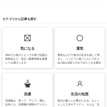
カテゴリから記事を探す
気になる
運気
SNSで人気のトピックや巷で話題の
運気を上げて毎日の生活を楽しく明
新商品など、役立つ最新情報を厳選
るく、ハッピーに過ごしたいですよ
してお届けします。
ね♪知れば取り入れてみたくなる風水
をはじめ、訪れたくなるパワースポ
ットや神社、お寺巡りなど運気をア
ップさせるための情報をご紹介して
います。
洗濯
生活の知恵
洗濯物は「洗って、干して、畳む」
毎日の暮らしが豊かになる、ちょっ
以外にも、洗濯槽の掃除やアイロン
とした工夫やアイディ。そんな「生