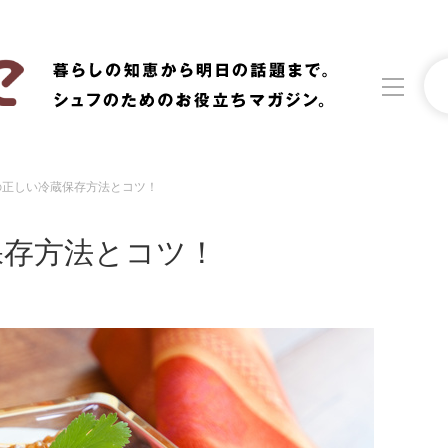
の正しい冷蔵保存方法とコツ！
洗濯
生活の知恵
保存方法とコツ！
食材辞典
おすすめ