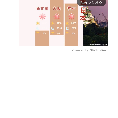
もっと見る
arrow_forward_ios
Powered by 
GliaStudios
M
u
t
e