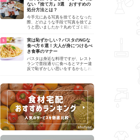
『NG行為』をチェックしましょう。
ない『捨て方』3選 おすすめの
処分方法とは？
今手元にある写真を捨てるとなった
際、どのような手段で写真を捨てよ
うと思いましたか？丸めてゴミ箱に
入れようと思った人は、要注意！写
真は個人情報が詰まっているので、
実は恥ずかしい？パスタのNGな
ただ丸めただけの状態で捨ててしま
食べ方６選！大人が身につけるべ
うのは危険です。写真にすべきでは
き食事のマナー
ない捨て方をまとめているので、ぜ
ひチェックしておきましょう。
パスタは身近な料理ですが、レスト
ランで普段通りに食べるとマナー違
反で恥ずかしい思いをするかもしれ
ません。スプーンの使用やすする音
など、日本人がやりがちな癖を把握
して、正しい食べ方を確認しましょ
う。大人の嗜みとして知っておきた
い新常識を解説します。