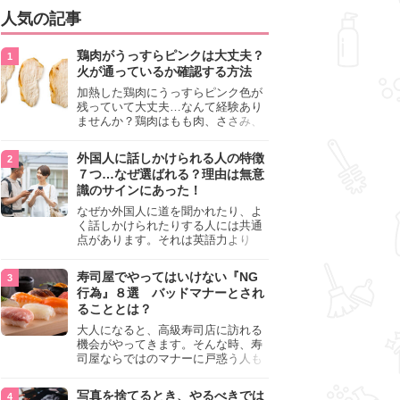
人気の記事
鶏肉がうっすらピンクは大丈夫？
火が通っているか確認する方法
加熱した鶏肉にうっすらピンク色が
残っていて大丈夫…なんて経験あり
ませんか？鶏肉はもも肉、ささみ、
手羽元など各部位によって食感や味
わいが異なり、いろいろと楽しめる
外国人に話しかけられる人の特徴
料理ですが、鶏肉は加熱した後でも
７つ…なぜ選ばれる？理由は無意
うっすらピンク色の部分が大丈夫な
識のサインにあった！
のと気になるときがあります。この
記事では生焼けか火が通っているの
なぜか外国人に道を聞かれたり、よ
かを確認する方法や、鶏肉を調理す
く話しかけられたりする人には共通
るときの注意点を紹介しますので、
点があります。それは英語力より
参考にしてみてくださいね。
も、無意識に発信している「話しか
けても大丈夫」というサインが関係
寿司屋でやってはいけない『NG
しています。よく選ばれる人の特徴
行為』８選 バッドマナーとされ
や、英語が苦手でも焦らない対処
ることとは？
法、自分を守るための注意点を詳し
く解説します。
大人になると、高級寿司店に訪れる
機会がやってきます。そんな時、寿
司屋ならではのマナーに戸惑う人も
少なくありません。本記事では、あ
らためて寿司屋でやってはいけない
写真を捨てるとき、やるべきでは