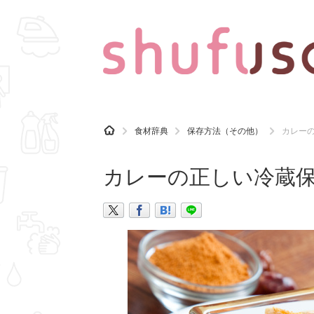
CATEGORY
記事カテゴリ
H
食材辞典
保存方法（その他）
カレー
O
気になる
運気
M
E
カレーの正しい冷蔵
マナー
趣味