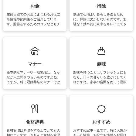
報やお悩み解消のための情報をご紹
お金
掃除
介しています。
主婦目線でのお金にまつわるお役立
快適で心地よい暮らしを送るため
ち情報や節約術をご紹介していま
に、掃除は欠かせないものです。無
す。貯蓄をするためのコツなどもチ
駄なく効率的に家中をキレイにでき
ェックしてみて下さいね♪まだ実践し
るよう、場所ごとの掃除方法やコ
ていないものがあれば、ぜひ取り入
ツ、アイテムをご紹介しています。
れてみてはいかがでしょうか。
掃除が苦手、洗剤で手肌が荒れてし
まう、時間がない、など掃除に関す
るお悩みを解消できるお役立ち情報
がたくさんあります。
マナー
趣味
基本的なマナーや一般常識は、なか
趣味を持つことはリフレッシュにも
なか人に聞きづらいものですよね。
なり、日々の暮らしを豊かにしてく
ですが、特に冠婚葬祭のマナーでは
れますね。家事の合間をぬって没頭
失礼があってはいけませんので、失
できる時間は、忙しくしていても充
敗は避けたいところです。大人とし
実感が味わえます。特にガーデニン
て知っておきたいマナー全般のお役
グやハーブ栽培は人気があり、他に
立ち情報やお悩み解消情報をご紹介
も読書やカメラ、旅行など皆さんが
しています。
楽しめそうな趣味に関する情報をご
紹介しています。
食材辞典
おすすめ
食材管理は料理をする上でとても大
おすすめ記事一覧です。特に人気が
切なことです。きちんと食材を管理
あった情報、お役立ち情報をお届け