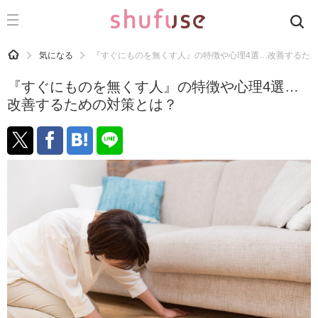
CATEGORY
記事カテゴリ
HOME
気になる
『すぐにものを無くす人』の特徴や心理4選…改善するた
気になる
『すぐにものを無くす人』の特徴や心理4選…
運気
改善するための対策とは？
洗濯
生活の知恵
お金
掃除
マナー
趣味
食材辞典
おすすめ