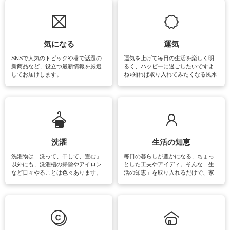
気になる
運気
SNSで人気のトピックや巷で話題の
運気を上げて毎日の生活を楽しく明
新商品など、役立つ最新情報を厳選
るく、ハッピーに過ごしたいですよ
してお届けします。
ね♪知れば取り入れてみたくなる風水
をはじめ、訪れたくなるパワースポ
ットや神社、お寺巡りなど運気をア
ップさせるための情報をご紹介して
います。
洗濯
生活の知恵
洗濯物は「洗って、干して、畳む」
毎日の暮らしが豊かになる、ちょっ
以外にも、洗濯槽の掃除やアイロン
とした工夫やアイディ。そんな「生
など日々やることは色々あります。
活の知恵」を取り入れるだけで、家
素材によっては、洗剤や洗い方を変
事が楽しくなったり便利になるでし
えなくてはいけません。梅雨の季節
ょう。日常のなかで、すぐに実践で
は部屋干しが多くなりニオイ対策も
きるおすすめの裏ワザをご紹介して
必要になりますね。カーテンやラグ
います。
マットなどの大きな洗濯物も、正し
い洗い方をすれば自宅で洗うことが
できます。洗濯に関するお役立ち情