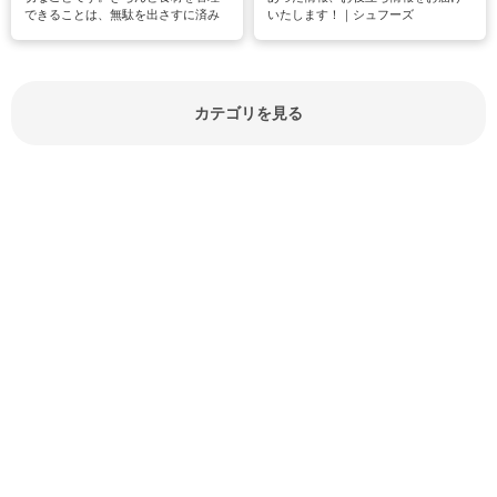
できることは、無駄を出さすに済み
いたします！｜シュフーズ
節約にもつながりますね。買う時の
見分け方や保存方法、下処理方法な
どが分かる食材辞典は大いに役立つ
でしょう。食材に関するお役立ち情
報やお悩み解消情報など盛りだくさ
カテゴリを見る
んにご紹介しています。