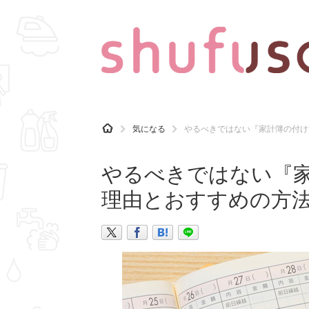
CATEGORY
記事カテゴリ
H
気になる
やるべきではない『家計簿の付け
O
気になる
運気
M
E
やるべきではない『家
マナー
趣味
理由とおすすめの方