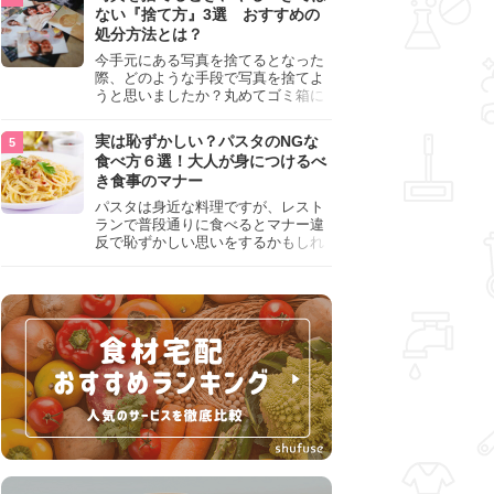
『NG行為』をチェックしましょう。
ない『捨て方』3選 おすすめの
処分方法とは？
今手元にある写真を捨てるとなった
際、どのような手段で写真を捨てよ
うと思いましたか？丸めてゴミ箱に
入れようと思った人は、要注意！写
真は個人情報が詰まっているので、
実は恥ずかしい？パスタのNGな
ただ丸めただけの状態で捨ててしま
食べ方６選！大人が身につけるべ
うのは危険です。写真にすべきでは
き食事のマナー
ない捨て方をまとめているので、ぜ
ひチェックしておきましょう。
パスタは身近な料理ですが、レスト
ランで普段通りに食べるとマナー違
反で恥ずかしい思いをするかもしれ
ません。スプーンの使用やすする音
など、日本人がやりがちな癖を把握
して、正しい食べ方を確認しましょ
う。大人の嗜みとして知っておきた
い新常識を解説します。