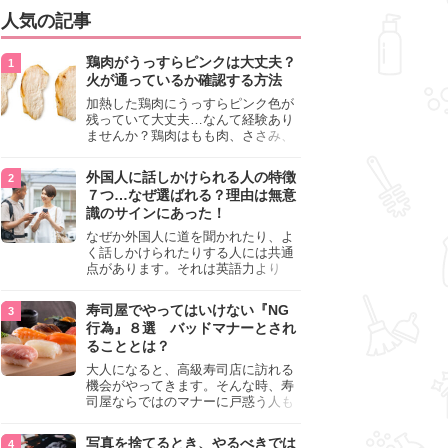
人気の記事
鶏肉がうっすらピンクは大丈夫？
火が通っているか確認する方法
加熱した鶏肉にうっすらピンク色が
残っていて大丈夫…なんて経験あり
ませんか？鶏肉はもも肉、ささみ、
手羽元など各部位によって食感や味
わいが異なり、いろいろと楽しめる
外国人に話しかけられる人の特徴
料理ですが、鶏肉は加熱した後でも
７つ…なぜ選ばれる？理由は無意
うっすらピンク色の部分が大丈夫な
識のサインにあった！
のと気になるときがあります。この
記事では生焼けか火が通っているの
なぜか外国人に道を聞かれたり、よ
かを確認する方法や、鶏肉を調理す
く話しかけられたりする人には共通
るときの注意点を紹介しますので、
点があります。それは英語力より
参考にしてみてくださいね。
も、無意識に発信している「話しか
けても大丈夫」というサインが関係
寿司屋でやってはいけない『NG
しています。よく選ばれる人の特徴
行為』８選 バッドマナーとされ
や、英語が苦手でも焦らない対処
ることとは？
法、自分を守るための注意点を詳し
く解説します。
大人になると、高級寿司店に訪れる
機会がやってきます。そんな時、寿
司屋ならではのマナーに戸惑う人も
少なくありません。本記事では、あ
らためて寿司屋でやってはいけない
写真を捨てるとき、やるべきでは