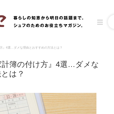
方』4選…ダメな理由とおすすめの方法とは？
洗濯
生活の知恵
計簿の付け方』4選…ダメな
食材辞典
おすすめ
法とは？