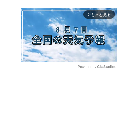
もっと見る
arrow_forward_ios
Powered by 
GliaStudios
M
u
t
e