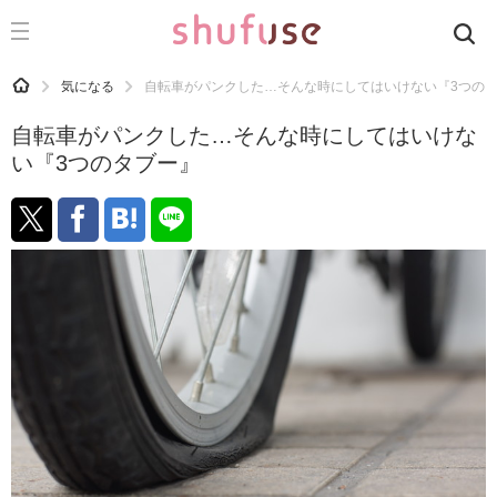
CATEGORY
記事カテゴリ
HOME
気になる
自転車がパンクした…そんな時にしてはいけない『3つの
気になる
自転車がパンクした…そんな時にしてはいけな
運気
い『3つのタブー』
洗濯
生活の知恵
お金
掃除
マナー
趣味
食材辞典
おすすめ