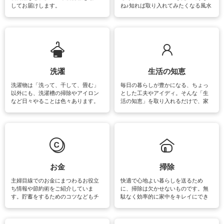
してお届けします。
ね♪知れば取り入れてみたくなる風水
をはじめ、訪れたくなるパワースポ
ットや神社、お寺巡りなど運気をア
ップさせるための情報をご紹介して
います。
洗濯
生活の知恵
洗濯物は「洗って、干して、畳む」
毎日の暮らしが豊かになる、ちょっ
以外にも、洗濯槽の掃除やアイロン
とした工夫やアイディ。そんな「生
など日々やることは色々あります。
活の知恵」を取り入れるだけで、家
素材によっては、洗剤や洗い方を変
事が楽しくなったり便利になるでし
えなくてはいけません。梅雨の季節
ょう。日常のなかで、すぐに実践で
は部屋干しが多くなりニオイ対策も
きるおすすめの裏ワザをご紹介して
必要になりますね。カーテンやラグ
います。
マットなどの大きな洗濯物も、正し
い洗い方をすれば自宅で洗うことが
できます。洗濯に関するお役立ち情
報やお悩み解消のための情報をご紹
お金
掃除
介しています。
主婦目線でのお金にまつわるお役立
快適で心地よい暮らしを送るため
ち情報や節約術をご紹介していま
に、掃除は欠かせないものです。無
す。貯蓄をするためのコツなどもチ
駄なく効率的に家中をキレイにでき
ェックしてみて下さいね♪まだ実践し
るよう、場所ごとの掃除方法やコ
ていないものがあれば、ぜひ取り入
ツ、アイテムをご紹介しています。
れてみてはいかがでしょうか。
掃除が苦手、洗剤で手肌が荒れてし