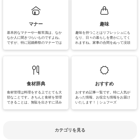
まう、時間がない、など掃除に関す
るお悩みを解消できるお役立ち情報
がたくさんあります。
マナー
趣味
基本的なマナーや一般常識は、なか
趣味を持つことはリフレッシュにも
なか人に聞きづらいものですよね。
なり、日々の暮らしを豊かにしてく
ですが、特に冠婚葬祭のマナーでは
れますね。家事の合間をぬって没頭
失礼があってはいけませんので、失
できる時間は、忙しくしていても充
敗は避けたいところです。大人とし
実感が味わえます。特にガーデニン
て知っておきたいマナー全般のお役
グやハーブ栽培は人気があり、他に
立ち情報やお悩み解消情報をご紹介
も読書やカメラ、旅行など皆さんが
しています。
楽しめそうな趣味に関する情報をご
紹介しています。
食材辞典
おすすめ
食材管理は料理をする上でとても大
おすすめ記事一覧です。特に人気が
切なことです。きちんと食材を管理
あった情報、お役立ち情報をお届け
できることは、無駄を出さすに済み
いたします！｜シュフーズ
節約にもつながりますね。買う時の
見分け方や保存方法、下処理方法な
どが分かる食材辞典は大いに役立つ
でしょう。食材に関するお役立ち情
報やお悩み解消情報など盛りだくさ
カテゴリを見る
んにご紹介しています。