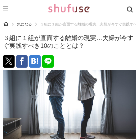
CATEGORY
記事カテゴリ
HOME
気になる
３組に１組が直面する離婚の現実…夫婦が今すぐ実践すべき
気になる
３組に１組が直面する離婚の現実…夫婦が今す
運気
ぐ実践すべき10のこととは？
洗濯
生活の知恵
お金
掃除
マナー
趣味
食材辞典
おすすめ