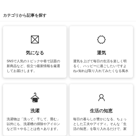
カテゴリから記事を探す
気になる
運気
SNSで人気のトピックや巷で話題の
運気を上げて毎日の生活を楽しく明
新商品など、役立つ最新情報を厳選
るく、ハッピーに過ごしたいですよ
してお届けします。
ね♪知れば取り入れてみたくなる風水
をはじめ、訪れたくなるパワースポ
ットや神社、お寺巡りなど運気をア
ップさせるための情報をご紹介して
います。
洗濯
生活の知恵
洗濯物は「洗って、干して、畳む」
毎日の暮らしが豊かになる、ちょっ
以外にも、洗濯槽の掃除やアイロン
とした工夫やアイディ。そんな「生
など日々やることは色々あります。
活の知恵」を取り入れるだけで、家
素材によっては、洗剤や洗い方を変
事が楽しくなったり便利になるでし