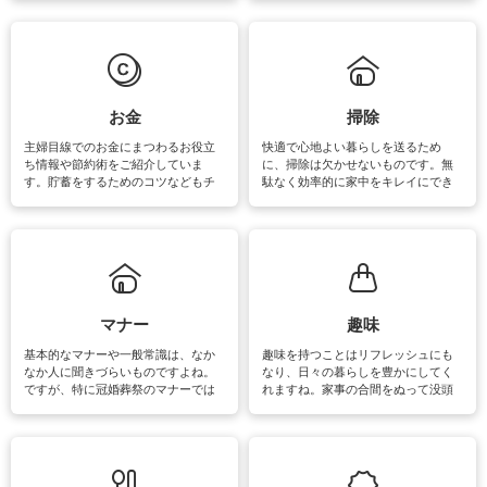
えなくてはいけません。梅雨の季節
ょう。日常のなかで、すぐに実践で
は部屋干しが多くなりニオイ対策も
きるおすすめの裏ワザをご紹介して
必要になりますね。カーテンやラグ
います。
マットなどの大きな洗濯物も、正し
い洗い方をすれば自宅で洗うことが
できます。洗濯に関するお役立ち情
報やお悩み解消のための情報をご紹
お金
掃除
介しています。
主婦目線でのお金にまつわるお役立
快適で心地よい暮らしを送るため
ち情報や節約術をご紹介していま
に、掃除は欠かせないものです。無
す。貯蓄をするためのコツなどもチ
駄なく効率的に家中をキレイにでき
ェックしてみて下さいね♪まだ実践し
るよう、場所ごとの掃除方法やコ
ていないものがあれば、ぜひ取り入
ツ、アイテムをご紹介しています。
れてみてはいかがでしょうか。
掃除が苦手、洗剤で手肌が荒れてし
まう、時間がない、など掃除に関す
るお悩みを解消できるお役立ち情報
がたくさんあります。
マナー
趣味
基本的なマナーや一般常識は、なか
趣味を持つことはリフレッシュにも
なか人に聞きづらいものですよね。
なり、日々の暮らしを豊かにしてく
ですが、特に冠婚葬祭のマナーでは
れますね。家事の合間をぬって没頭
失礼があってはいけませんので、失
できる時間は、忙しくしていても充
敗は避けたいところです。大人とし
実感が味わえます。特にガーデニン
て知っておきたいマナー全般のお役
グやハーブ栽培は人気があり、他に
立ち情報やお悩み解消情報をご紹介
も読書やカメラ、旅行など皆さんが
しています。
楽しめそうな趣味に関する情報をご