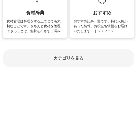
紹介しています。
食材辞典
おすすめ
食材管理は料理をする上でとても大
おすすめ記事一覧です。特に人気が
切なことです。きちんと食材を管理
あった情報、お役立ち情報をお届け
できることは、無駄を出さすに済み
いたします！｜シュフーズ
節約にもつながりますね。買う時の
見分け方や保存方法、下処理方法な
どが分かる食材辞典は大いに役立つ
でしょう。食材に関するお役立ち情
報やお悩み解消情報など盛りだくさ
カテゴリを見る
んにご紹介しています。