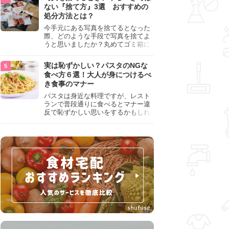
『NG行為』をチェックしましょう。
ない『捨て方』3選 おすすめの
処分方法とは？
今手元にある写真を捨てるとなった
際、どのような手段で写真を捨てよ
うと思いましたか？丸めてゴミ箱に
入れようと思った人は、要注意！写
真は個人情報が詰まっているので、
実は恥ずかしい？パスタのNGな
ただ丸めただけの状態で捨ててしま
食べ方６選！大人が身につけるべ
うのは危険です。写真にすべきでは
き食事のマナー
ない捨て方をまとめているので、ぜ
ひチェックしておきましょう。
パスタは身近な料理ですが、レスト
ランで普段通りに食べるとマナー違
反で恥ずかしい思いをするかもしれ
ません。スプーンの使用やすする音
など、日本人がやりがちな癖を把握
して、正しい食べ方を確認しましょ
う。大人の嗜みとして知っておきた
い新常識を解説します。