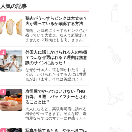
人気の記事
鶏肉がうっすらピンクは大丈夫？
火が通っているか確認する方法
加熱した鶏肉にうっすらピンク色が
残っていて大丈夫…なんて経験あり
ませんか？鶏肉はもも肉、ささみ、
手羽元など各部位によって食感や味
わいが異なり、いろいろと楽しめる
外国人に話しかけられる人の特徴
料理ですが、鶏肉は加熱した後でも
７つ…なぜ選ばれる？理由は無意
うっすらピンク色の部分が大丈夫な
識のサインにあった！
のと気になるときがあります。この
記事では生焼けか火が通っているの
なぜか外国人に道を聞かれたり、よ
かを確認する方法や、鶏肉を調理す
く話しかけられたりする人には共通
るときの注意点を紹介しますので、
点があります。それは英語力より
参考にしてみてくださいね。
も、無意識に発信している「話しか
けても大丈夫」というサインが関係
寿司屋でやってはいけない『NG
しています。よく選ばれる人の特徴
行為』８選 バッドマナーとされ
や、英語が苦手でも焦らない対処
ることとは？
法、自分を守るための注意点を詳し
く解説します。
大人になると、高級寿司店に訪れる
機会がやってきます。そんな時、寿
司屋ならではのマナーに戸惑う人も
少なくありません。本記事では、あ
らためて寿司屋でやってはいけない
写真を捨てるとき、やるべきでは