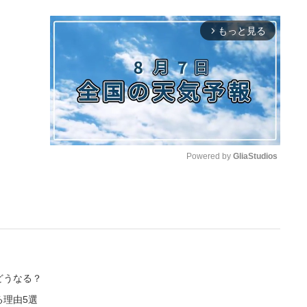
もっと見る
arrow_forward_ios
Powered by 
GliaStudios
M
u
t
e
どうなる？
理由5選