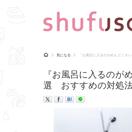
CATEGORY
記事カテゴリ
H
気になる
『お風呂に入るのがめんどくさい
O
気になる
運気
M
E
『お風呂に入るのがめ
マナー
趣味
選 おすすめの対処