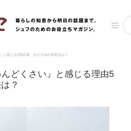
』と感じる理由5選 おすすめの対処法は？
洗濯
生活の知恵
んどくさい』と感じる理由5
食材辞典
おすすめ
法は？