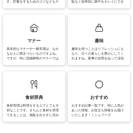
す。貯蓄をするためのコツなどもチ
駄なく効率的に家中をキレイにでき
ェックしてみて下さいね♪まだ実践し
るよう、場所ごとの掃除方法やコ
ていないものがあれば、ぜひ取り入
ツ、アイテムをご紹介しています。
れてみてはいかがでしょうか。
掃除が苦手、洗剤で手肌が荒れてし
まう、時間がない、など掃除に関す
るお悩みを解消できるお役立ち情報
がたくさんあります。
マナー
趣味
基本的なマナーや一般常識は、なか
趣味を持つことはリフレッシュにも
なか人に聞きづらいものですよね。
なり、日々の暮らしを豊かにしてく
ですが、特に冠婚葬祭のマナーでは
れますね。家事の合間をぬって没頭
失礼があってはいけませんので、失
できる時間は、忙しくしていても充
敗は避けたいところです。大人とし
実感が味わえます。特にガーデニン
て知っておきたいマナー全般のお役
グやハーブ栽培は人気があり、他に
立ち情報やお悩み解消情報をご紹介
も読書やカメラ、旅行など皆さんが
しています。
楽しめそうな趣味に関する情報をご
紹介しています。
食材辞典
おすすめ
食材管理は料理をする上でとても大
おすすめ記事一覧です。特に人気が
切なことです。きちんと食材を管理
あった情報、お役立ち情報をお届け
できることは、無駄を出さすに済み
いたします！｜シュフーズ
節約にもつながりますね。買う時の
見分け方や保存方法、下処理方法な
どが分かる食材辞典は大いに役立つ