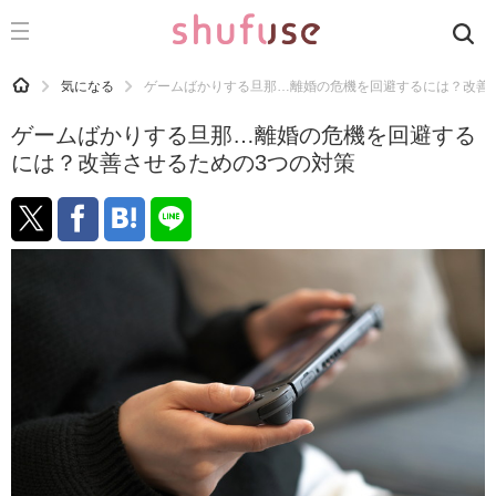
CATEGORY
記事カテゴリ
HOME
気になる
ゲームばかりする旦那…離婚の危機を回避するには？改善
気になる
ゲームばかりする旦那…離婚の危機を回避する
運気
には？改善させるための3つの対策
洗濯
生活の知恵
お金
掃除
マナー
趣味
食材辞典
おすすめ