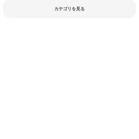
でしょう。食材に関するお役立ち情
報やお悩み解消情報など盛りだくさ
カテゴリを見る
んにご紹介しています。