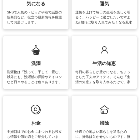
気になる
運気
SNSで人気のトピックや巷で話題の
運気を上げて毎日の生活を楽しく明
新商品など、役立つ最新情報を厳選
るく、ハッピーに過ごしたいですよ
してお届けします。
ね♪知れば取り入れてみたくなる風水
をはじめ、訪れたくなるパワースポ
ットや神社、お寺巡りなど運気をア
ップさせるための情報をご紹介して
います。
洗濯
生活の知恵
洗濯物は「洗って、干して、畳む」
毎日の暮らしが豊かになる、ちょっ
以外にも、洗濯槽の掃除やアイロン
とした工夫やアイディ。そんな「生
など日々やることは色々あります。
活の知恵」を取り入れるだけで、家
素材によっては、洗剤や洗い方を変
事が楽しくなったり便利になるでし
えなくてはいけません。梅雨の季節
ょう。日常のなかで、すぐに実践で
は部屋干しが多くなりニオイ対策も
きるおすすめの裏ワザをご紹介して
必要になりますね。カーテンやラグ
います。
マットなどの大きな洗濯物も、正し
い洗い方をすれば自宅で洗うことが
できます。洗濯に関するお役立ち情
報やお悩み解消のための情報をご紹
お金
掃除
介しています。
主婦目線でのお金にまつわるお役立
快適で心地よい暮らしを送るため
ち情報や節約術をご紹介していま
に、掃除は欠かせないものです。無