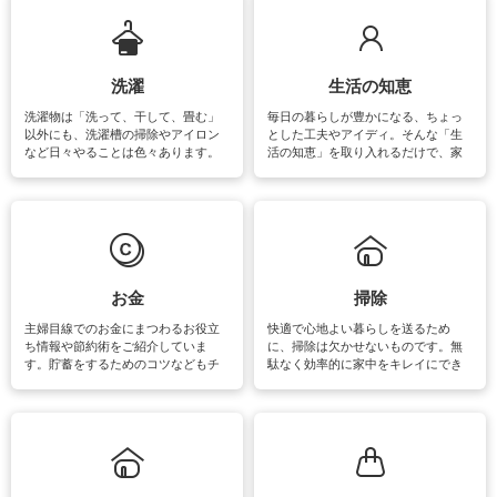
います。
洗濯
生活の知恵
洗濯物は「洗って、干して、畳む」
毎日の暮らしが豊かになる、ちょっ
以外にも、洗濯槽の掃除やアイロン
とした工夫やアイディ。そんな「生
など日々やることは色々あります。
活の知恵」を取り入れるだけで、家
素材によっては、洗剤や洗い方を変
事が楽しくなったり便利になるでし
えなくてはいけません。梅雨の季節
ょう。日常のなかで、すぐに実践で
は部屋干しが多くなりニオイ対策も
きるおすすめの裏ワザをご紹介して
必要になりますね。カーテンやラグ
います。
マットなどの大きな洗濯物も、正し
い洗い方をすれば自宅で洗うことが
できます。洗濯に関するお役立ち情
報やお悩み解消のための情報をご紹
お金
掃除
介しています。
主婦目線でのお金にまつわるお役立
快適で心地よい暮らしを送るため
ち情報や節約術をご紹介していま
に、掃除は欠かせないものです。無
す。貯蓄をするためのコツなどもチ
駄なく効率的に家中をキレイにでき
ェックしてみて下さいね♪まだ実践し
るよう、場所ごとの掃除方法やコ
ていないものがあれば、ぜひ取り入
ツ、アイテムをご紹介しています。
れてみてはいかがでしょうか。
掃除が苦手、洗剤で手肌が荒れてし
まう、時間がない、など掃除に関す
るお悩みを解消できるお役立ち情報
がたくさんあります。