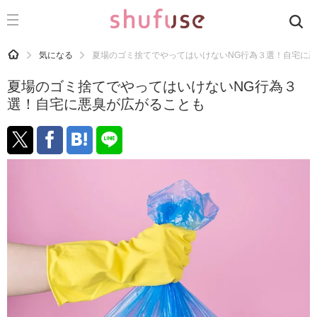
CATEGORY
記事カテゴリ
HOME
気になる
夏場のゴミ捨てでやってはいけないNG行為３選！自宅に
気になる
夏場のゴミ捨てでやってはいけないNG行為３
運気
選！自宅に悪臭が広がることも
洗濯
生活の知恵
お金
掃除
マナー
趣味
食材辞典
おすすめ