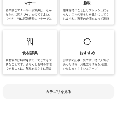
マナー
趣味
基本的なマナーや一般常識は、なか
趣味を持つことはリフレッシュにも
なか人に聞きづらいものですよね。
なり、日々の暮らしを豊かにしてく
ですが、特に冠婚葬祭のマナーでは
れますね。家事の合間をぬって没頭
失礼があってはいけませんので、失
できる時間は、忙しくしていても充
敗は避けたいところです。大人とし
実感が味わえます。特にガーデニン
て知っておきたいマナー全般のお役
グやハーブ栽培は人気があり、他に
立ち情報やお悩み解消情報をご紹介
も読書やカメラ、旅行など皆さんが
しています。
楽しめそうな趣味に関する情報をご
紹介しています。
食材辞典
おすすめ
食材管理は料理をする上でとても大
おすすめ記事一覧です。特に人気が
切なことです。きちんと食材を管理
あった情報、お役立ち情報をお届け
できることは、無駄を出さすに済み
いたします！｜シュフーズ
節約にもつながりますね。買う時の
見分け方や保存方法、下処理方法な
どが分かる食材辞典は大いに役立つ
でしょう。食材に関するお役立ち情
報やお悩み解消情報など盛りだくさ
カテゴリを見る
んにご紹介しています。