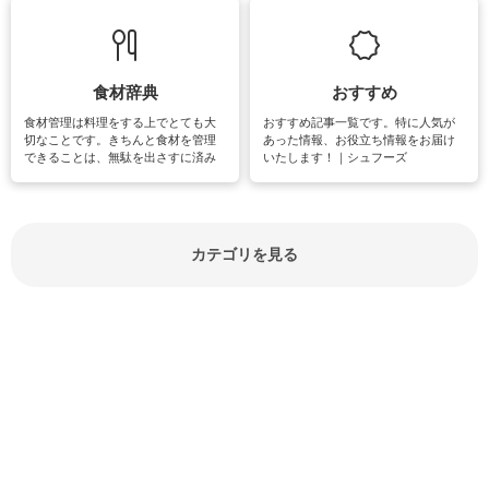
て知っておきたいマナー全般のお役
グやハーブ栽培は人気があり、他に
立ち情報やお悩み解消情報をご紹介
も読書やカメラ、旅行など皆さんが
しています。
楽しめそうな趣味に関する情報をご
紹介しています。
食材辞典
おすすめ
食材管理は料理をする上でとても大
おすすめ記事一覧です。特に人気が
切なことです。きちんと食材を管理
あった情報、お役立ち情報をお届け
できることは、無駄を出さすに済み
いたします！｜シュフーズ
節約にもつながりますね。買う時の
見分け方や保存方法、下処理方法な
どが分かる食材辞典は大いに役立つ
でしょう。食材に関するお役立ち情
報やお悩み解消情報など盛りだくさ
カテゴリを見る
んにご紹介しています。