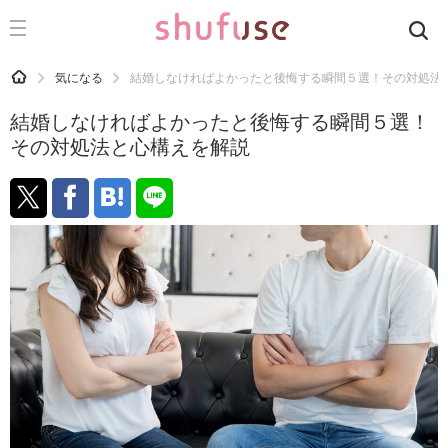
CATEGORY
記事カテゴリ
HOME
気になる
結婚しなければよかったと後悔する瞬間５選！その対処法
気になる
結婚しなければよかったと後悔する瞬間５選！
運気
その対処法と心構えを解説
洗濯
生活の知恵
お金
掃除
マナー
趣味
食材辞典
おすすめ