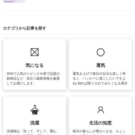
カテゴリから記事を探す
気になる
運気
SNSで人気のトピックや巷で話題の
運気を上げて毎日の生活を楽しく明
新商品など、役立つ最新情報を厳選
るく、ハッピーに過ごしたいですよ
してお届けします。
ね♪知れば取り入れてみたくなる風水
をはじめ、訪れたくなるパワースポ
ットや神社、お寺巡りなど運気をア
ップさせるための情報をご紹介して
います。
洗濯
生活の知恵
洗濯物は「洗って、干して、畳む」
毎日の暮らしが豊かになる、ちょっ