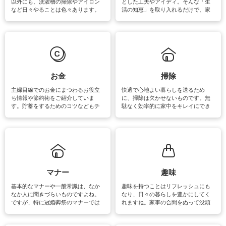
以外にも、洗濯槽の掃除やアイロン
とした工夫やアイディ。そんな「生
など日々やることは色々あります。
活の知恵」を取り入れるだけで、家
素材によっては、洗剤や洗い方を変
事が楽しくなったり便利になるでし
えなくてはいけません。梅雨の季節
ょう。日常のなかで、すぐに実践で
は部屋干しが多くなりニオイ対策も
きるおすすめの裏ワザをご紹介して
必要になりますね。カーテンやラグ
います。
マットなどの大きな洗濯物も、正し
い洗い方をすれば自宅で洗うことが
できます。洗濯に関するお役立ち情
報やお悩み解消のための情報をご紹
お金
掃除
介しています。
主婦目線でのお金にまつわるお役立
快適で心地よい暮らしを送るため
ち情報や節約術をご紹介していま
に、掃除は欠かせないものです。無
す。貯蓄をするためのコツなどもチ
駄なく効率的に家中をキレイにでき
ェックしてみて下さいね♪まだ実践し
るよう、場所ごとの掃除方法やコ
ていないものがあれば、ぜひ取り入
ツ、アイテムをご紹介しています。
れてみてはいかがでしょうか。
掃除が苦手、洗剤で手肌が荒れてし
まう、時間がない、など掃除に関す
るお悩みを解消できるお役立ち情報
がたくさんあります。
マナー
趣味
基本的なマナーや一般常識は、なか
趣味を持つことはリフレッシュにも
なか人に聞きづらいものですよね。
なり、日々の暮らしを豊かにしてく
ですが、特に冠婚葬祭のマナーでは
れますね。家事の合間をぬって没頭
失礼があってはいけませんので、失
できる時間は、忙しくしていても充
敗は避けたいところです。大人とし
実感が味わえます。特にガーデニン