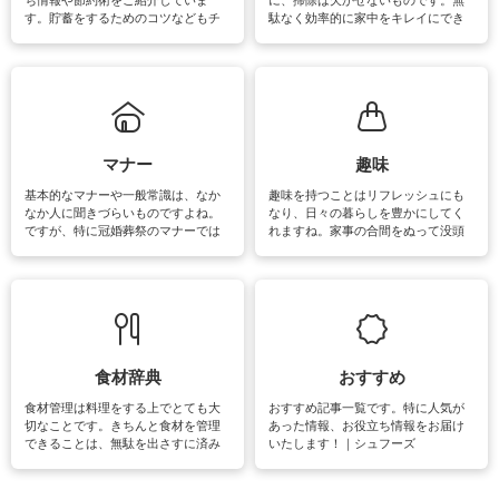
ち情報や節約術をご紹介していま
に、掃除は欠かせないものです。無
す。貯蓄をするためのコツなどもチ
駄なく効率的に家中をキレイにでき
ェックしてみて下さいね♪まだ実践し
るよう、場所ごとの掃除方法やコ
ていないものがあれば、ぜひ取り入
ツ、アイテムをご紹介しています。
れてみてはいかがでしょうか。
掃除が苦手、洗剤で手肌が荒れてし
まう、時間がない、など掃除に関す
るお悩みを解消できるお役立ち情報
がたくさんあります。
マナー
趣味
基本的なマナーや一般常識は、なか
趣味を持つことはリフレッシュにも
なか人に聞きづらいものですよね。
なり、日々の暮らしを豊かにしてく
ですが、特に冠婚葬祭のマナーでは
れますね。家事の合間をぬって没頭
失礼があってはいけませんので、失
できる時間は、忙しくしていても充
敗は避けたいところです。大人とし
実感が味わえます。特にガーデニン
て知っておきたいマナー全般のお役
グやハーブ栽培は人気があり、他に
立ち情報やお悩み解消情報をご紹介
も読書やカメラ、旅行など皆さんが
しています。
楽しめそうな趣味に関する情報をご
紹介しています。
食材辞典
おすすめ
食材管理は料理をする上でとても大
おすすめ記事一覧です。特に人気が
切なことです。きちんと食材を管理
あった情報、お役立ち情報をお届け
できることは、無駄を出さすに済み
いたします！｜シュフーズ
節約にもつながりますね。買う時の
見分け方や保存方法、下処理方法な
どが分かる食材辞典は大いに役立つ