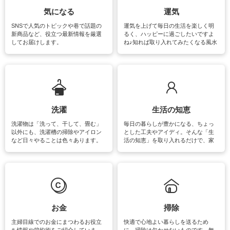
気になる
運気
SNSで人気のトピックや巷で話題の
運気を上げて毎日の生活を楽しく明
新商品など、役立つ最新情報を厳選
るく、ハッピーに過ごしたいですよ
してお届けします。
ね♪知れば取り入れてみたくなる風水
をはじめ、訪れたくなるパワースポ
ットや神社、お寺巡りなど運気をア
ップさせるための情報をご紹介して
います。
洗濯
生活の知恵
洗濯物は「洗って、干して、畳む」
毎日の暮らしが豊かになる、ちょっ
以外にも、洗濯槽の掃除やアイロン
とした工夫やアイディ。そんな「生
など日々やることは色々あります。
活の知恵」を取り入れるだけで、家
素材によっては、洗剤や洗い方を変
事が楽しくなったり便利になるでし
えなくてはいけません。梅雨の季節
ょう。日常のなかで、すぐに実践で
は部屋干しが多くなりニオイ対策も
きるおすすめの裏ワザをご紹介して
必要になりますね。カーテンやラグ
います。
マットなどの大きな洗濯物も、正し
い洗い方をすれば自宅で洗うことが
できます。洗濯に関するお役立ち情
報やお悩み解消のための情報をご紹
お金
掃除
介しています。
主婦目線でのお金にまつわるお役立
快適で心地よい暮らしを送るため