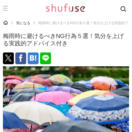
CATEGORY
記事カテゴリ
HOME
気になる
梅雨時に避けるべきNG行為５選！気分を上げる実践的ア
気になる
梅雨時に避けるべきNG行為５選！気分を上げ
運気
る実践的アドバイス付き
洗濯
生活の知恵
お金
掃除
マナー
趣味
食材辞典
おすすめ