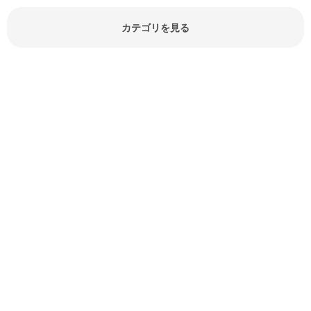
でしょう。食材に関するお役立ち情
報やお悩み解消情報など盛りだくさ
カテゴリを見る
んにご紹介しています。