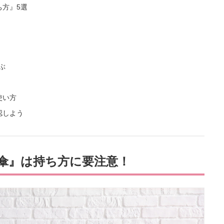
方』5選
ぶ
使い方
認しよう
傘』は持ち方に要注意！