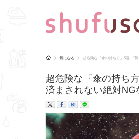
CATEGORY
記事カテゴリ
H
気になる
超危険な『傘の持ち方』5選…"
O
気になる
運気
M
E
超危険な『傘の持ち方
マナー
趣味
済まされない絶対NG