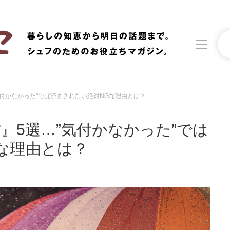
気付かなかった"では済まされない絶対NGな理由とは？
洗濯
生活の知恵
』5選…”気付かなかった”では
食材辞典
おすすめ
な理由とは？