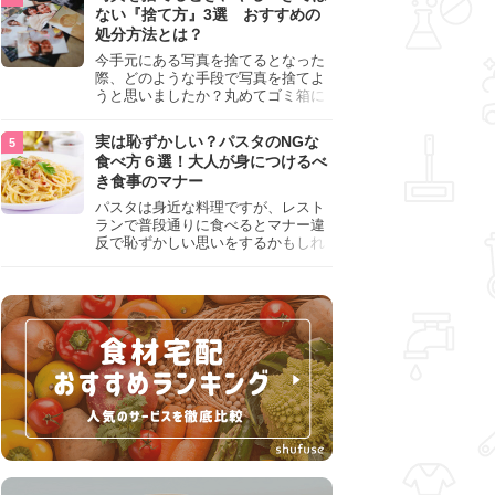
『NG行為』をチェックしましょう。
ない『捨て方』3選 おすすめの
処分方法とは？
今手元にある写真を捨てるとなった
際、どのような手段で写真を捨てよ
うと思いましたか？丸めてゴミ箱に
入れようと思った人は、要注意！写
真は個人情報が詰まっているので、
実は恥ずかしい？パスタのNGな
ただ丸めただけの状態で捨ててしま
食べ方６選！大人が身につけるべ
うのは危険です。写真にすべきでは
き食事のマナー
ない捨て方をまとめているので、ぜ
ひチェックしておきましょう。
パスタは身近な料理ですが、レスト
ランで普段通りに食べるとマナー違
反で恥ずかしい思いをするかもしれ
ません。スプーンの使用やすする音
など、日本人がやりがちな癖を把握
して、正しい食べ方を確認しましょ
う。大人の嗜みとして知っておきた
い新常識を解説します。