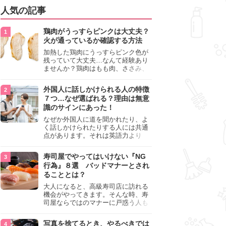
人気の記事
鶏肉がうっすらピンクは大丈夫？
火が通っているか確認する方法
加熱した鶏肉にうっすらピンク色が
残っていて大丈夫…なんて経験あり
ませんか？鶏肉はもも肉、ささみ、
手羽元など各部位によって食感や味
わいが異なり、いろいろと楽しめる
外国人に話しかけられる人の特徴
料理ですが、鶏肉は加熱した後でも
７つ…なぜ選ばれる？理由は無意
うっすらピンク色の部分が大丈夫な
識のサインにあった！
のと気になるときがあります。この
記事では生焼けか火が通っているの
なぜか外国人に道を聞かれたり、よ
かを確認する方法や、鶏肉を調理す
く話しかけられたりする人には共通
るときの注意点を紹介しますので、
点があります。それは英語力より
参考にしてみてくださいね。
も、無意識に発信している「話しか
けても大丈夫」というサインが関係
寿司屋でやってはいけない『NG
しています。よく選ばれる人の特徴
行為』８選 バッドマナーとされ
や、英語が苦手でも焦らない対処
ることとは？
法、自分を守るための注意点を詳し
く解説します。
大人になると、高級寿司店に訪れる
機会がやってきます。そんな時、寿
司屋ならではのマナーに戸惑う人も
少なくありません。本記事では、あ
らためて寿司屋でやってはいけない
写真を捨てるとき、やるべきでは