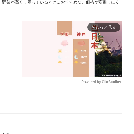
。野菜が高くて困っているときにおすすめな、価格が変動しにく
もっと見る
arrow_forward_ios
Powered by 
GliaStudios
M
u
t
e