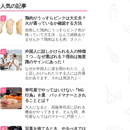
人気の記事
鶏肉がうっすらピンクは大丈夫？
火が通っているか確認する方法
加熱した鶏肉にうっすらピンク色が
残っていて大丈夫…なんて経験あり
ませんか？鶏肉はもも肉、ささみ、
手羽元など各部位によって食感や味
わいが異なり、いろいろと楽しめる
外国人に話しかけられる人の特徴
料理ですが、鶏肉は加熱した後でも
７つ…なぜ選ばれる？理由は無意
うっすらピンク色の部分が大丈夫な
識のサインにあった！
のと気になるときがあります。この
記事では生焼けか火が通っているの
なぜか外国人に道を聞かれたり、よ
かを確認する方法や、鶏肉を調理す
く話しかけられたりする人には共通
るときの注意点を紹介しますので、
点があります。それは英語力より
参考にしてみてくださいね。
も、無意識に発信している「話しか
けても大丈夫」というサインが関係
寿司屋でやってはいけない『NG
しています。よく選ばれる人の特徴
行為』８選 バッドマナーとされ
や、英語が苦手でも焦らない対処
ることとは？
法、自分を守るための注意点を詳し
く解説します。
大人になると、高級寿司店に訪れる
機会がやってきます。そんな時、寿
司屋ならではのマナーに戸惑う人も
少なくありません。本記事では、あ
らためて寿司屋でやってはいけない
写真を捨てるとき、やるべきでは