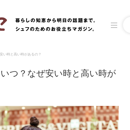
安い時と高い時があるの？
洗濯
生活の知恵
はいつ？なぜ安い時と高い時が
食材辞典
おすすめ