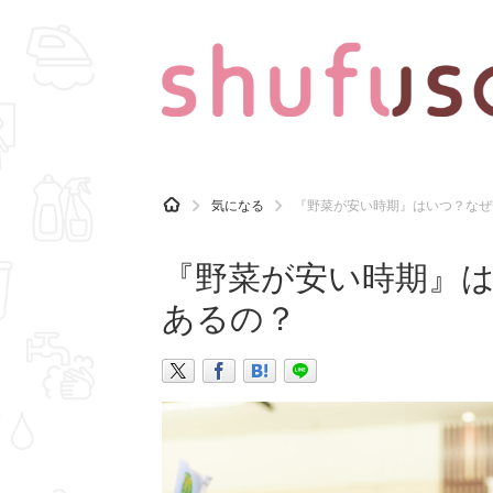
CATEGORY
記事カテゴリ
H
気になる
『野菜が安い時期』はいつ？なぜ
O
気になる
運気
M
E
『野菜が安い時期』
マナー
趣味
あるの？