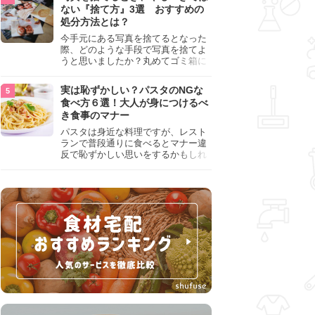
『NG行為』をチェックしましょう。
ない『捨て方』3選 おすすめの
処分方法とは？
今手元にある写真を捨てるとなった
際、どのような手段で写真を捨てよ
うと思いましたか？丸めてゴミ箱に
入れようと思った人は、要注意！写
真は個人情報が詰まっているので、
実は恥ずかしい？パスタのNGな
ただ丸めただけの状態で捨ててしま
食べ方６選！大人が身につけるべ
うのは危険です。写真にすべきでは
き食事のマナー
ない捨て方をまとめているので、ぜ
ひチェックしておきましょう。
パスタは身近な料理ですが、レスト
ランで普段通りに食べるとマナー違
反で恥ずかしい思いをするかもしれ
ません。スプーンの使用やすする音
など、日本人がやりがちな癖を把握
して、正しい食べ方を確認しましょ
う。大人の嗜みとして知っておきた
い新常識を解説します。