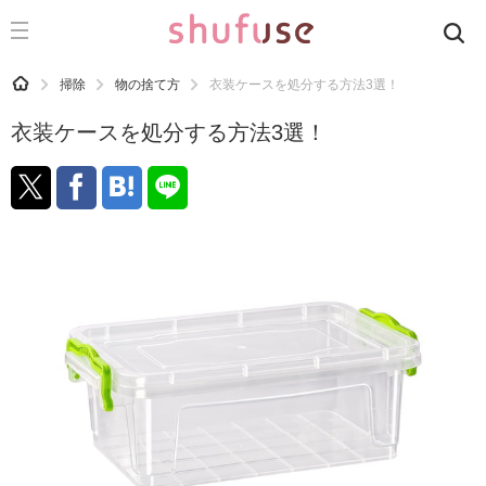
CATEGORY
記事カテゴリ
HOME
掃除
物の捨て方
衣装ケースを処分する方法3選！
気になる
衣装ケースを処分する方法3選！
運気
洗濯
生活の知恵
お金
掃除
マナー
趣味
食材辞典
おすすめ