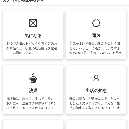
カテゴリから記事を探す
気になる
運気
SNSで人気のトピックや巷で話題の
運気を上げて毎日の生活を楽しく明
新商品など、役立つ最新情報を厳選
るく、ハッピーに過ごしたいですよ
してお届けします。
ね♪知れば取り入れてみたくなる風水
をはじめ、訪れたくなるパワースポ
ットや神社、お寺巡りなど運気をア
ップさせるための情報をご紹介して
います。
洗濯
生活の知恵
洗濯物は「洗って、干して、畳む」
毎日の暮らしが豊かになる、ちょっ
以外にも、洗濯槽の掃除やアイロン
とした工夫やアイディ。そんな「生
など日々やることは色々あります。
活の知恵」を取り入れるだけで、家
素材によっては、洗剤や洗い方を変
事が楽しくなったり便利になるでし
えなくてはいけません。梅雨の季節
ょう。日常のなかで、すぐに実践で
は部屋干しが多くなりニオイ対策も
きるおすすめの裏ワザをご紹介して
必要になりますね。カーテンやラグ
います。