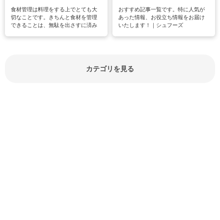
食材管理は料理をする上でとても大
おすすめ記事一覧です。特に人気が
切なことです。きちんと食材を管理
あった情報、お役立ち情報をお届け
できることは、無駄を出さすに済み
いたします！｜シュフーズ
節約にもつながりますね。買う時の
見分け方や保存方法、下処理方法な
どが分かる食材辞典は大いに役立つ
でしょう。食材に関するお役立ち情
報やお悩み解消情報など盛りだくさ
カテゴリを見る
んにご紹介しています。