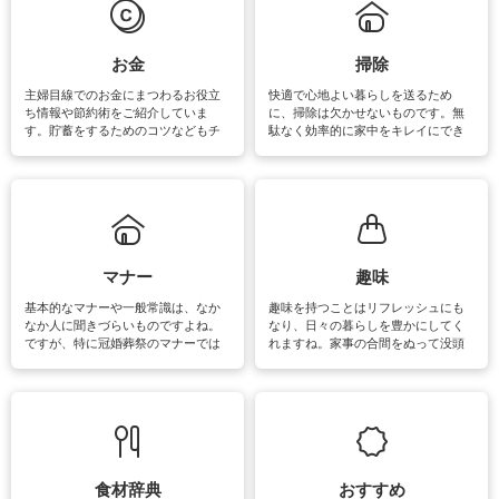
マットなどの大きな洗濯物も、正し
い洗い方をすれば自宅で洗うことが
できます。洗濯に関するお役立ち情
報やお悩み解消のための情報をご紹
お金
掃除
介しています。
主婦目線でのお金にまつわるお役立
快適で心地よい暮らしを送るため
ち情報や節約術をご紹介していま
に、掃除は欠かせないものです。無
す。貯蓄をするためのコツなどもチ
駄なく効率的に家中をキレイにでき
ェックしてみて下さいね♪まだ実践し
るよう、場所ごとの掃除方法やコ
ていないものがあれば、ぜひ取り入
ツ、アイテムをご紹介しています。
れてみてはいかがでしょうか。
掃除が苦手、洗剤で手肌が荒れてし
まう、時間がない、など掃除に関す
るお悩みを解消できるお役立ち情報
がたくさんあります。
マナー
趣味
基本的なマナーや一般常識は、なか
趣味を持つことはリフレッシュにも
なか人に聞きづらいものですよね。
なり、日々の暮らしを豊かにしてく
ですが、特に冠婚葬祭のマナーでは
れますね。家事の合間をぬって没頭
失礼があってはいけませんので、失
できる時間は、忙しくしていても充
敗は避けたいところです。大人とし
実感が味わえます。特にガーデニン
て知っておきたいマナー全般のお役
グやハーブ栽培は人気があり、他に
立ち情報やお悩み解消情報をご紹介
も読書やカメラ、旅行など皆さんが
しています。
楽しめそうな趣味に関する情報をご
紹介しています。
食材辞典
おすすめ