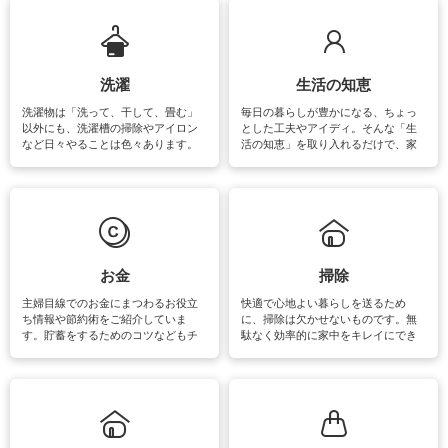
ップさせるための情報をご紹介して
います。
洗濯
生活の知恵
洗濯物は「洗って、干して、畳む」
毎日の暮らしが豊かになる、ちょっ
以外にも、洗濯槽の掃除やアイロン
とした工夫やアイディ。そんな「生
など日々やることは色々あります。
活の知恵」を取り入れるだけで、家
素材によっては、洗剤や洗い方を変
事が楽しくなったり便利になるでし
えなくてはいけません。梅雨の季節
ょう。日常のなかで、すぐに実践で
は部屋干しが多くなりニオイ対策も
きるおすすめの裏ワザをご紹介して
必要になりますね。カーテンやラグ
います。
マットなどの大きな洗濯物も、正し
い洗い方をすれば自宅で洗うことが
できます。洗濯に関するお役立ち情
報やお悩み解消のための情報をご紹
お金
掃除
介しています。
主婦目線でのお金にまつわるお役立
快適で心地よい暮らしを送るため
ち情報や節約術をご紹介していま
に、掃除は欠かせないものです。無
す。貯蓄をするためのコツなどもチ
駄なく効率的に家中をキレイにでき
ェックしてみて下さいね♪まだ実践し
るよう、場所ごとの掃除方法やコ
ていないものがあれば、ぜひ取り入
ツ、アイテムをご紹介しています。
れてみてはいかがでしょうか。
掃除が苦手、洗剤で手肌が荒れてし
まう、時間がない、など掃除に関す
るお悩みを解消できるお役立ち情報
がたくさんあります。