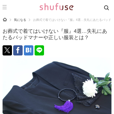
CATEGORY
記事カテゴリ
HOME
気になる
お葬式で着てはいけない『服』4選…失礼にあたるバッド
気になる
お葬式で着てはいけない『服』4選…失礼にあ
運気
たるバッドマナーや正しい服装とは？
洗濯
生活の知恵
お金
掃除
マナー
趣味
食材辞典
おすすめ