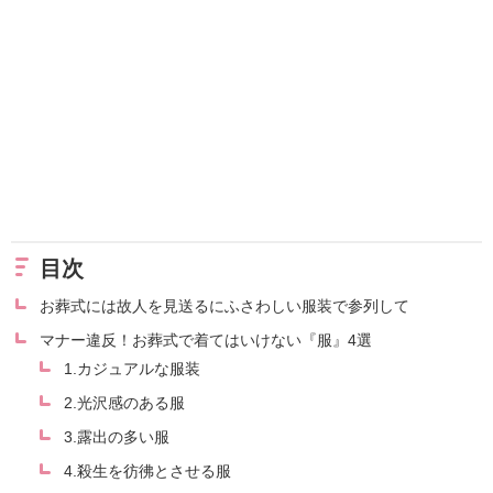
目次
お葬式には故人を見送るにふさわしい服装で参列して
マナー違反！お葬式で着てはいけない『服』4選
1.カジュアルな服装
2.光沢感のある服
3.露出の多い服
4.殺生を彷彿とさせる服