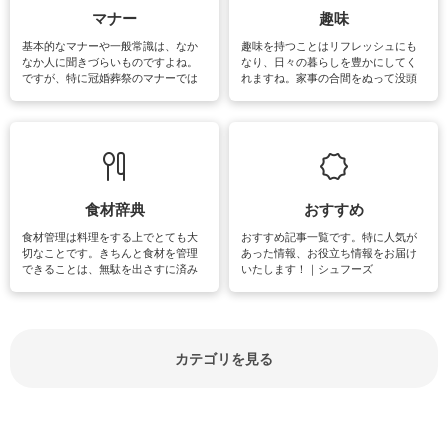
マナー
趣味
基本的なマナーや一般常識は、なか
趣味を持つことはリフレッシュにも
なか人に聞きづらいものですよね。
なり、日々の暮らしを豊かにしてく
ですが、特に冠婚葬祭のマナーでは
れますね。家事の合間をぬって没頭
失礼があってはいけませんので、失
できる時間は、忙しくしていても充
敗は避けたいところです。大人とし
実感が味わえます。特にガーデニン
て知っておきたいマナー全般のお役
グやハーブ栽培は人気があり、他に
立ち情報やお悩み解消情報をご紹介
も読書やカメラ、旅行など皆さんが
しています。
楽しめそうな趣味に関する情報をご
紹介しています。
食材辞典
おすすめ
食材管理は料理をする上でとても大
おすすめ記事一覧です。特に人気が
切なことです。きちんと食材を管理
あった情報、お役立ち情報をお届け
できることは、無駄を出さすに済み
いたします！｜シュフーズ
節約にもつながりますね。買う時の
見分け方や保存方法、下処理方法な
どが分かる食材辞典は大いに役立つ
でしょう。食材に関するお役立ち情
報やお悩み解消情報など盛りだくさ
カテゴリを見る
んにご紹介しています。