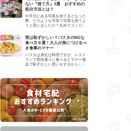
『NG行為』をチェックしましょう。
ない『捨て方』3選 おすすめの
処分方法とは？
今手元にある写真を捨てるとなった
際、どのような手段で写真を捨てよ
うと思いましたか？丸めてゴミ箱に
入れようと思った人は、要注意！写
真は個人情報が詰まっているので、
実は恥ずかしい？パスタのNGな
ただ丸めただけの状態で捨ててしま
食べ方６選！大人が身につけるべ
うのは危険です。写真にすべきでは
き食事のマナー
ない捨て方をまとめているので、ぜ
ひチェックしておきましょう。
パスタは身近な料理ですが、レスト
ランで普段通りに食べるとマナー違
反で恥ずかしい思いをするかもしれ
ません。スプーンの使用やすする音
など、日本人がやりがちな癖を把握
して、正しい食べ方を確認しましょ
う。大人の嗜みとして知っておきた
い新常識を解説します。