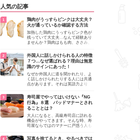
人気の記事
鶏肉がうっすらピンクは大丈夫？
火が通っているか確認する方法
加熱した鶏肉にうっすらピンク色が
残っていて大丈夫…なんて経験あり
ませんか？鶏肉はもも肉、ささみ、
手羽元など各部位によって食感や味
わいが異なり、いろいろと楽しめる
外国人に話しかけられる人の特徴
料理ですが、鶏肉は加熱した後でも
７つ…なぜ選ばれる？理由は無意
うっすらピンク色の部分が大丈夫な
識のサインにあった！
のと気になるときがあります。この
記事では生焼けか火が通っているの
なぜか外国人に道を聞かれたり、よ
かを確認する方法や、鶏肉を調理す
く話しかけられたりする人には共通
るときの注意点を紹介しますので、
点があります。それは英語力より
参考にしてみてくださいね。
も、無意識に発信している「話しか
けても大丈夫」というサインが関係
寿司屋でやってはいけない『NG
しています。よく選ばれる人の特徴
行為』８選 バッドマナーとされ
や、英語が苦手でも焦らない対処
ることとは？
法、自分を守るための注意点を詳し
く解説します。
大人になると、高級寿司店に訪れる
機会がやってきます。そんな時、寿
司屋ならではのマナーに戸惑う人も
少なくありません。本記事では、あ
らためて寿司屋でやってはいけない
写真を捨てるとき、やるべきでは