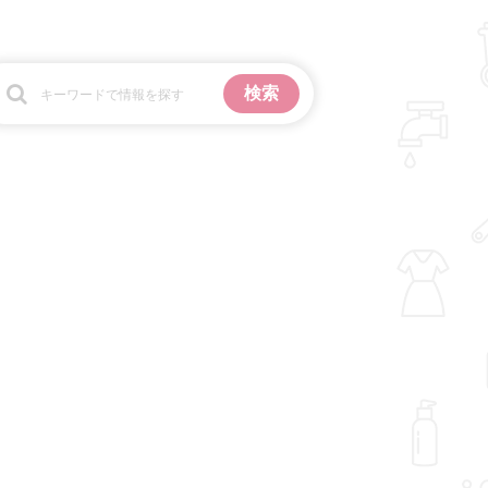
お金
掃除