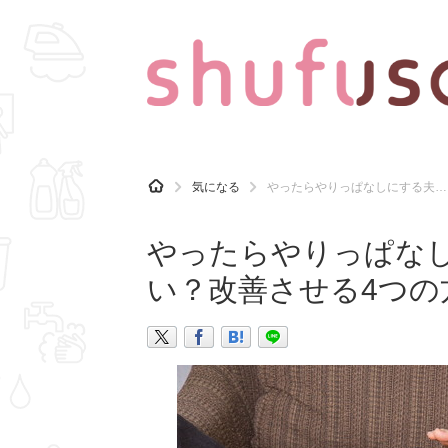
CATEGORY
記事カテゴリ
H
気になる
やったらやりっぱなしにする夫…
O
気になる
運気
M
E
やったらやりっぱな
マナー
趣味
い？改善させる4つの