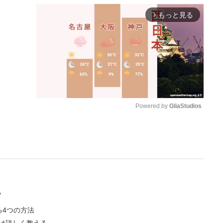
もっと見る
arrow_forward_ios
Powered by 
GliaStudios
M
u
t
e
？
る4つの方法