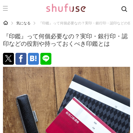
CATEGORY
記事カテゴリ
HOME
気になる
『印鑑』って何個必要なの？実印・銀行印・認印などの役
気になる
『印鑑』って何個必要なの？実印・銀行印・認
運気
印などの役割や持っておくべき印鑑とは
洗濯
生活の知恵
お金
掃除
マナー
趣味
食材辞典
おすすめ