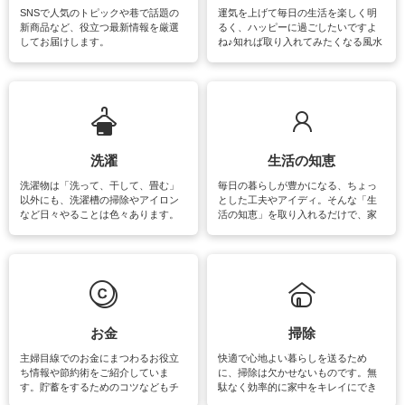
SNSで人気のトピックや巷で話題の
運気を上げて毎日の生活を楽しく明
新商品など、役立つ最新情報を厳選
るく、ハッピーに過ごしたいですよ
してお届けします。
ね♪知れば取り入れてみたくなる風水
をはじめ、訪れたくなるパワースポ
ットや神社、お寺巡りなど運気をア
ップさせるための情報をご紹介して
います。
洗濯
生活の知恵
洗濯物は「洗って、干して、畳む」
毎日の暮らしが豊かになる、ちょっ
以外にも、洗濯槽の掃除やアイロン
とした工夫やアイディ。そんな「生
など日々やることは色々あります。
活の知恵」を取り入れるだけで、家
素材によっては、洗剤や洗い方を変
事が楽しくなったり便利になるでし
えなくてはいけません。梅雨の季節
ょう。日常のなかで、すぐに実践で
は部屋干しが多くなりニオイ対策も
きるおすすめの裏ワザをご紹介して
必要になりますね。カーテンやラグ
います。
マットなどの大きな洗濯物も、正し
い洗い方をすれば自宅で洗うことが
できます。洗濯に関するお役立ち情
報やお悩み解消のための情報をご紹
お金
掃除
介しています。
主婦目線でのお金にまつわるお役立
快適で心地よい暮らしを送るため
ち情報や節約術をご紹介していま
に、掃除は欠かせないものです。無
す。貯蓄をするためのコツなどもチ
駄なく効率的に家中をキレイにでき
ェックしてみて下さいね♪まだ実践し
るよう、場所ごとの掃除方法やコ