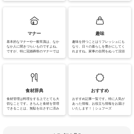
ていないものがあれば、ぜひ取り入
ツ、アイテムをご紹介しています。
れてみてはいかがでしょうか。
掃除が苦手、洗剤で手肌が荒れてし
まう、時間がない、など掃除に関す
るお悩みを解消できるお役立ち情報
がたくさんあります。
マナー
趣味
基本的なマナーや一般常識は、なか
趣味を持つことはリフレッシュにも
なか人に聞きづらいものですよね。
なり、日々の暮らしを豊かにしてく
ですが、特に冠婚葬祭のマナーでは
れますね。家事の合間をぬって没頭
失礼があってはいけませんので、失
できる時間は、忙しくしていても充
敗は避けたいところです。大人とし
実感が味わえます。特にガーデニン
て知っておきたいマナー全般のお役
グやハーブ栽培は人気があり、他に
立ち情報やお悩み解消情報をご紹介
も読書やカメラ、旅行など皆さんが
しています。
楽しめそうな趣味に関する情報をご
紹介しています。
食材辞典
おすすめ
食材管理は料理をする上でとても大
おすすめ記事一覧です。特に人気が
切なことです。きちんと食材を管理
あった情報、お役立ち情報をお届け
できることは、無駄を出さすに済み
いたします！｜シュフーズ
節約にもつながりますね。買う時の
見分け方や保存方法、下処理方法な
どが分かる食材辞典は大いに役立つ
でしょう。食材に関するお役立ち情
報やお悩み解消情報など盛りだくさ