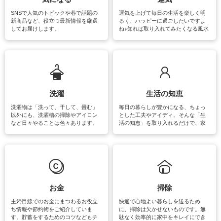
SNSで人気のトピックや巷で話題の
運気を上げて毎日の生活を楽しく明
新商品など、役立つ最新情報を厳選
るく、ハッピーに過ごしたいですよ
してお届けします。
ね♪知れば取り入れてみたくなる風水
をはじめ、訪れたくなるパワースポ
ットや神社、お寺巡りなど運気をア
ップさせるための情報をご紹介して
います。
洗濯
生活の知恵
洗濯物は「洗って、干して、畳む」
毎日の暮らしが豊かになる、ちょっ
以外にも、洗濯槽の掃除やアイロン
とした工夫やアイディ。そんな「生
など日々やることは色々あります。
活の知恵」を取り入れるだけで、家
素材によっては、洗剤や洗い方を変
事が楽しくなったり便利になるでし
えなくてはいけません。梅雨の季節
ょう。日常のなかで、すぐに実践で
は部屋干しが多くなりニオイ対策も
きるおすすめの裏ワザをご紹介して
必要になりますね。カーテンやラグ
います。
マットなどの大きな洗濯物も、正し
い洗い方をすれば自宅で洗うことが
できます。洗濯に関するお役立ち情
報やお悩み解消のための情報をご紹
お金
掃除
介しています。
主婦目線でのお金にまつわるお役立
快適で心地よい暮らしを送るため
ち情報や節約術をご紹介していま
に、掃除は欠かせないものです。無
す。貯蓄をするためのコツなどもチ
駄なく効率的に家中をキレイにでき