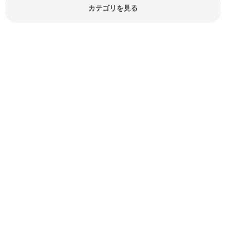
報やお悩み解消情報など盛りだくさ
カテゴリを見る
んにご紹介しています。