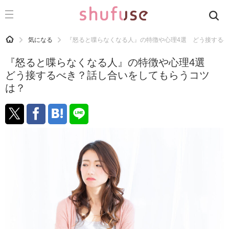
CATEGORY
記事カテゴリ
HOME
気になる
『怒ると喋らなくなる人』の特徴や心理4選 どう接する
気になる
『怒ると喋らなくなる人』の特徴や心理4選
運気
どう接するべき？話し合いをしてもらうコツ
は？
洗濯
生活の知恵
お金
掃除
マナー
趣味
食材辞典
おすすめ