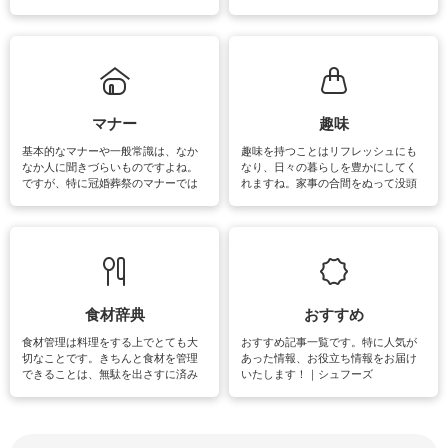
ェックしてみて下さいね♪まだ実践し
るよう、場所ごとの掃除方法やコ
ていないものがあれば、ぜひ取り入
ツ、アイテムをご紹介しています。
れてみてはいかがでしょうか。
掃除が苦手、洗剤で手肌が荒れてし
まう、時間がない、など掃除に関す
るお悩みを解消できるお役立ち情報
がたくさんあります。
マナー
趣味
基本的なマナーや一般常識は、なか
趣味を持つことはリフレッシュにも
なか人に聞きづらいものですよね。
なり、日々の暮らしを豊かにしてく
ですが、特に冠婚葬祭のマナーでは
れますね。家事の合間をぬって没頭
失礼があってはいけませんので、失
できる時間は、忙しくしていても充
敗は避けたいところです。大人とし
実感が味わえます。特にガーデニン
て知っておきたいマナー全般のお役
グやハーブ栽培は人気があり、他に
立ち情報やお悩み解消情報をご紹介
も読書やカメラ、旅行など皆さんが
しています。
楽しめそうな趣味に関する情報をご
紹介しています。
食材辞典
おすすめ
食材管理は料理をする上でとても大
おすすめ記事一覧です。特に人気が
切なことです。きちんと食材を管理
あった情報、お役立ち情報をお届け
できることは、無駄を出さすに済み
いたします！｜シュフーズ
節約にもつながりますね。買う時の
見分け方や保存方法、下処理方法な
どが分かる食材辞典は大いに役立つ
でしょう。食材に関するお役立ち情