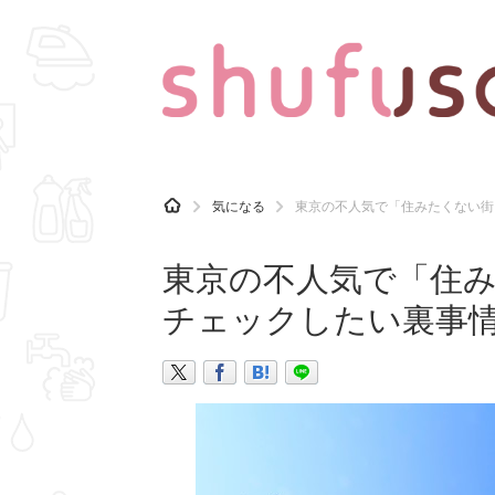
CATEGORY
記事カテゴリ
H
気になる
東京の不人気で「住みたくない街
O
気になる
運気
M
E
東京の不人気で「住
マナー
趣味
チェックしたい裏事