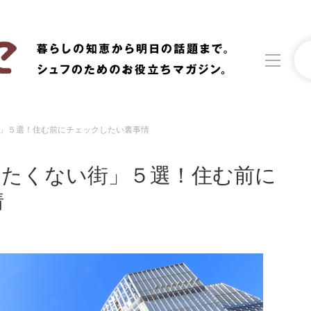
」５選！住む前にチェックしたい裏事情
洗濯
生活の知恵
みたくない街」５選！住む前に
食材辞典
おすすめ
情