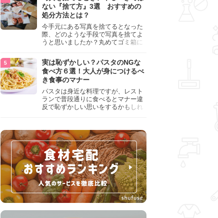
『NG行為』をチェックしましょう。
ない『捨て方』3選 おすすめの
処分方法とは？
今手元にある写真を捨てるとなった
際、どのような手段で写真を捨てよ
うと思いましたか？丸めてゴミ箱に
入れようと思った人は、要注意！写
真は個人情報が詰まっているので、
実は恥ずかしい？パスタのNGな
ただ丸めただけの状態で捨ててしま
食べ方６選！大人が身につけるべ
うのは危険です。写真にすべきでは
き食事のマナー
ない捨て方をまとめているので、ぜ
ひチェックしておきましょう。
パスタは身近な料理ですが、レスト
ランで普段通りに食べるとマナー違
反で恥ずかしい思いをするかもしれ
ません。スプーンの使用やすする音
など、日本人がやりがちな癖を把握
して、正しい食べ方を確認しましょ
う。大人の嗜みとして知っておきた
い新常識を解説します。