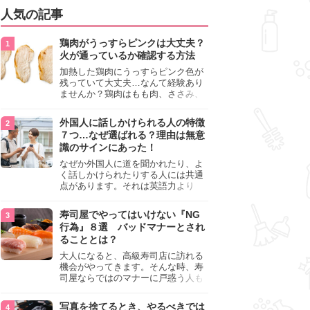
人気の記事
鶏肉がうっすらピンクは大丈夫？
火が通っているか確認する方法
加熱した鶏肉にうっすらピンク色が
残っていて大丈夫…なんて経験あり
ませんか？鶏肉はもも肉、ささみ、
手羽元など各部位によって食感や味
わいが異なり、いろいろと楽しめる
外国人に話しかけられる人の特徴
料理ですが、鶏肉は加熱した後でも
７つ…なぜ選ばれる？理由は無意
うっすらピンク色の部分が大丈夫な
識のサインにあった！
のと気になるときがあります。この
記事では生焼けか火が通っているの
なぜか外国人に道を聞かれたり、よ
かを確認する方法や、鶏肉を調理す
く話しかけられたりする人には共通
るときの注意点を紹介しますので、
点があります。それは英語力より
参考にしてみてくださいね。
も、無意識に発信している「話しか
けても大丈夫」というサインが関係
寿司屋でやってはいけない『NG
しています。よく選ばれる人の特徴
行為』８選 バッドマナーとされ
や、英語が苦手でも焦らない対処
ることとは？
法、自分を守るための注意点を詳し
く解説します。
大人になると、高級寿司店に訪れる
機会がやってきます。そんな時、寿
司屋ならではのマナーに戸惑う人も
少なくありません。本記事では、あ
らためて寿司屋でやってはいけない
写真を捨てるとき、やるべきでは