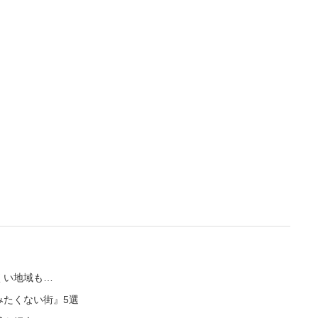
L
/
U
o
n
a
m
d
u
e
t
d
e
:
4
.
7
5
%
くい地域も…
みたくない街』5選