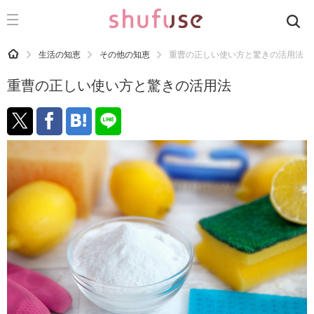
CATEGORY
記事カテゴリ
HOME
生活の知恵
その他の知恵
重曹の正しい使い方と驚きの活用法
気になる
重曹の正しい使い方と驚きの活用法
運気
洗濯
生活の知恵
お金
掃除
マナー
趣味
食材辞典
おすすめ