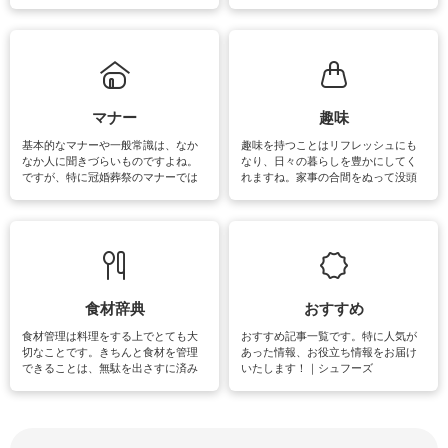
ェックしてみて下さいね♪まだ実践し
るよう、場所ごとの掃除方法やコ
ていないものがあれば、ぜひ取り入
ツ、アイテムをご紹介しています。
れてみてはいかがでしょうか。
掃除が苦手、洗剤で手肌が荒れてし
まう、時間がない、など掃除に関す
るお悩みを解消できるお役立ち情報
がたくさんあります。
マナー
趣味
基本的なマナーや一般常識は、なか
趣味を持つことはリフレッシュにも
なか人に聞きづらいものですよね。
なり、日々の暮らしを豊かにしてく
ですが、特に冠婚葬祭のマナーでは
れますね。家事の合間をぬって没頭
失礼があってはいけませんので、失
できる時間は、忙しくしていても充
敗は避けたいところです。大人とし
実感が味わえます。特にガーデニン
て知っておきたいマナー全般のお役
グやハーブ栽培は人気があり、他に
立ち情報やお悩み解消情報をご紹介
も読書やカメラ、旅行など皆さんが
しています。
楽しめそうな趣味に関する情報をご
紹介しています。
食材辞典
おすすめ
食材管理は料理をする上でとても大
おすすめ記事一覧です。特に人気が
切なことです。きちんと食材を管理
あった情報、お役立ち情報をお届け
できることは、無駄を出さすに済み
いたします！｜シュフーズ
節約にもつながりますね。買う時の
見分け方や保存方法、下処理方法な
どが分かる食材辞典は大いに役立つ
でしょう。食材に関するお役立ち情