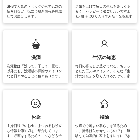
SNSで人気のトピックや巷で話題の
運気を上げて毎日の生活を楽しく明
新商品など、役立つ最新情報を厳選
るく、ハッピーに過ごしたいですよ
してお届けします。
ね♪知れば取り入れてみたくなる風水
をはじめ、訪れたくなるパワースポ
ットや神社、お寺巡りなど運気をア
ップさせるための情報をご紹介して
います。
洗濯
生活の知恵
洗濯物は「洗って、干して、畳む」
毎日の暮らしが豊かになる、ちょっ
以外にも、洗濯槽の掃除やアイロン
とした工夫やアイディ。そんな「生
など日々やることは色々あります。
活の知恵」を取り入れるだけで、家
素材によっては、洗剤や洗い方を変
事が楽しくなったり便利になるでし
えなくてはいけません。梅雨の季節
ょう。日常のなかで、すぐに実践で
は部屋干しが多くなりニオイ対策も
きるおすすめの裏ワザをご紹介して
必要になりますね。カーテンやラグ
います。
マットなどの大きな洗濯物も、正し
い洗い方をすれば自宅で洗うことが
できます。洗濯に関するお役立ち情
報やお悩み解消のための情報をご紹
お金
掃除
介しています。
主婦目線でのお金にまつわるお役立
快適で心地よい暮らしを送るため
ち情報や節約術をご紹介していま
に、掃除は欠かせないものです。無
す。貯蓄をするためのコツなどもチ
駄なく効率的に家中をキレイにでき