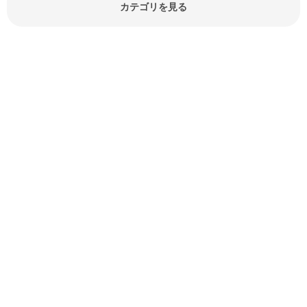
報やお悩み解消情報など盛りだくさ
カテゴリを見る
んにご紹介しています。