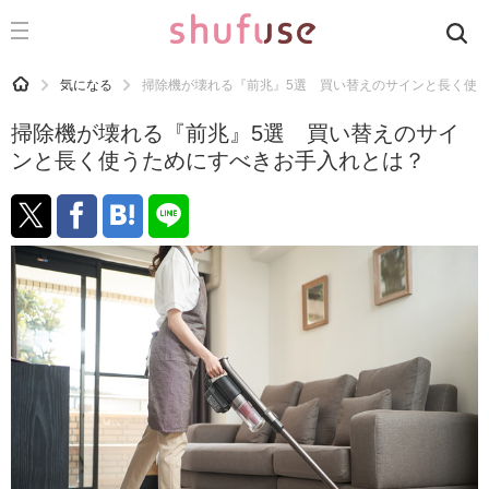
CATEGORY
記事カテゴリ
HOME
気になる
掃除機が壊れる『前兆』5選 買い替えのサインと長く使
気になる
掃除機が壊れる『前兆』5選 買い替えのサイ
運気
ンと長く使うためにすべきお手入れとは？
洗濯
生活の知恵
お金
掃除
マナー
趣味
食材辞典
おすすめ