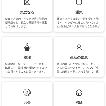
気になる
運気
SNSで人気のトピックや巷で話題の
運気を上げて毎日の生活を楽しく明
新商品など、役立つ最新情報を厳選
るく、ハッピーに過ごしたいですよ
してお届けします。
ね♪知れば取り入れてみたくなる風水
をはじめ、訪れたくなるパワースポ
ットや神社、お寺巡りなど運気をア
ップさせるための情報をご紹介して
います。
洗濯
生活の知恵
洗濯物は「洗って、干して、畳む」
毎日の暮らしが豊かになる、ちょっ
以外にも、洗濯槽の掃除やアイロン
とした工夫やアイディ。そんな「生
など日々やることは色々あります。
活の知恵」を取り入れるだけで、家
素材によっては、洗剤や洗い方を変
事が楽しくなったり便利になるでし
えなくてはいけません。梅雨の季節
ょう。日常のなかで、すぐに実践で
は部屋干しが多くなりニオイ対策も
きるおすすめの裏ワザをご紹介して
必要になりますね。カーテンやラグ
います。
マットなどの大きな洗濯物も、正し
い洗い方をすれば自宅で洗うことが
できます。洗濯に関するお役立ち情
報やお悩み解消のための情報をご紹
お金
掃除
介しています。