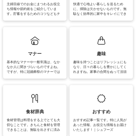
主婦目線でのお金にまつわるお役立
快適で心地よい暮らしを送るため
ち情報や節約術をご紹介していま
に、掃除は欠かせないものです。無
す。貯蓄をするためのコツなどもチ
駄なく効率的に家中をキレイにでき
ェックしてみて下さいね♪まだ実践し
るよう、場所ごとの掃除方法やコ
ていないものがあれば、ぜひ取り入
ツ、アイテムをご紹介しています。
れてみてはいかがでしょうか。
掃除が苦手、洗剤で手肌が荒れてし
まう、時間がない、など掃除に関す
るお悩みを解消できるお役立ち情報
がたくさんあります。
マナー
趣味
基本的なマナーや一般常識は、なか
趣味を持つことはリフレッシュにも
なか人に聞きづらいものですよね。
なり、日々の暮らしを豊かにしてく
ですが、特に冠婚葬祭のマナーでは
れますね。家事の合間をぬって没頭
失礼があってはいけませんので、失
できる時間は、忙しくしていても充
敗は避けたいところです。大人とし
実感が味わえます。特にガーデニン
て知っておきたいマナー全般のお役
グやハーブ栽培は人気があり、他に
立ち情報やお悩み解消情報をご紹介
も読書やカメラ、旅行など皆さんが
しています。
楽しめそうな趣味に関する情報をご
紹介しています。
食材辞典
おすすめ
食材管理は料理をする上でとても大
おすすめ記事一覧です。特に人気が
切なことです。きちんと食材を管理
あった情報、お役立ち情報をお届け
できることは、無駄を出さすに済み
いたします！｜シュフーズ
節約にもつながりますね。買う時の