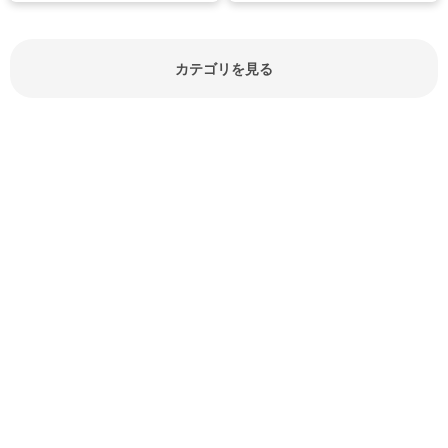
見分け方や保存方法、下処理方法な
どが分かる食材辞典は大いに役立つ
でしょう。食材に関するお役立ち情
報やお悩み解消情報など盛りだくさ
カテゴリを見る
んにご紹介しています。