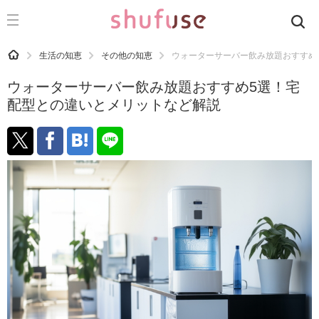
CATEGORY
記事カテゴリ
HOME
生活の知恵
その他の知恵
ウォーターサーバー飲み放題おすすめ
気になる
ウォーターサーバー飲み放題おすすめ5選！宅
運気
配型との違いとメリットなど解説
洗濯
生活の知恵
お金
掃除
マナー
趣味
食材辞典
おすすめ