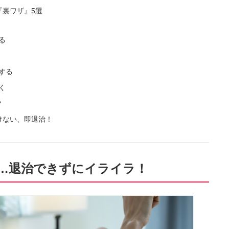
『裏ワザ』5選
る
する
く
？
けない、即退治！
…退治できずにイライラ！