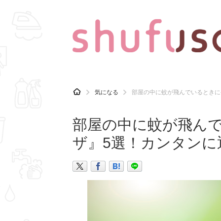
CATEGORY
記事カテゴリ
H
気になる
部屋の中に蚊が飛んでいるときに
O
気になる
運気
M
E
部屋の中に蚊が飛ん
マナー
趣味
ザ』5選！カンタンに