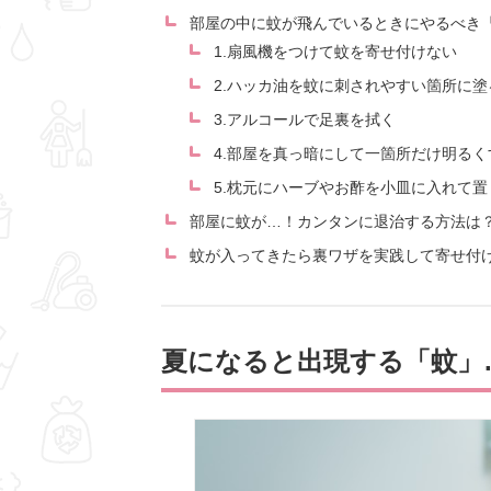
部屋の中に蚊が飛んでいるときにやるべき
1.扇風機をつけて蚊を寄せ付けない
2.ハッカ油を蚊に刺されやすい箇所に塗
3.アルコールで足裏を拭く
4.部屋を真っ暗にして一箇所だけ明るく
5.枕元にハーブやお酢を小皿に入れて置
部屋に蚊が…！カンタンに退治する方法は
蚊が入ってきたら裏ワザを実践して寄せ付
夏になると出現する「蚊」