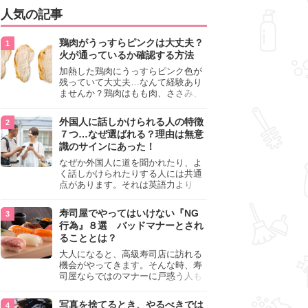
人気の記事
鶏肉がうっすらピンクは大丈夫？
火が通っているか確認する方法
加熱した鶏肉にうっすらピンク色が
残っていて大丈夫…なんて経験あり
ませんか？鶏肉はもも肉、ささみ、
手羽元など各部位によって食感や味
わいが異なり、いろいろと楽しめる
外国人に話しかけられる人の特徴
料理ですが、鶏肉は加熱した後でも
７つ…なぜ選ばれる？理由は無意
うっすらピンク色の部分が大丈夫な
識のサインにあった！
のと気になるときがあります。この
記事では生焼けか火が通っているの
なぜか外国人に道を聞かれたり、よ
かを確認する方法や、鶏肉を調理す
く話しかけられたりする人には共通
るときの注意点を紹介しますので、
点があります。それは英語力より
参考にしてみてくださいね。
も、無意識に発信している「話しか
けても大丈夫」というサインが関係
寿司屋でやってはいけない『NG
しています。よく選ばれる人の特徴
行為』８選 バッドマナーとされ
や、英語が苦手でも焦らない対処
ることとは？
法、自分を守るための注意点を詳し
く解説します。
大人になると、高級寿司店に訪れる
機会がやってきます。そんな時、寿
司屋ならではのマナーに戸惑う人も
少なくありません。本記事では、あ
らためて寿司屋でやってはいけない
写真を捨てるとき、やるべきでは