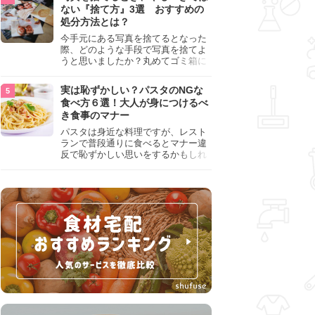
『NG行為』をチェックしましょう。
ない『捨て方』3選 おすすめの
処分方法とは？
今手元にある写真を捨てるとなった
際、どのような手段で写真を捨てよ
うと思いましたか？丸めてゴミ箱に
入れようと思った人は、要注意！写
真は個人情報が詰まっているので、
実は恥ずかしい？パスタのNGな
ただ丸めただけの状態で捨ててしま
食べ方６選！大人が身につけるべ
うのは危険です。写真にすべきでは
き食事のマナー
ない捨て方をまとめているので、ぜ
ひチェックしておきましょう。
パスタは身近な料理ですが、レスト
ランで普段通りに食べるとマナー違
反で恥ずかしい思いをするかもしれ
ません。スプーンの使用やすする音
など、日本人がやりがちな癖を把握
して、正しい食べ方を確認しましょ
う。大人の嗜みとして知っておきた
い新常識を解説します。