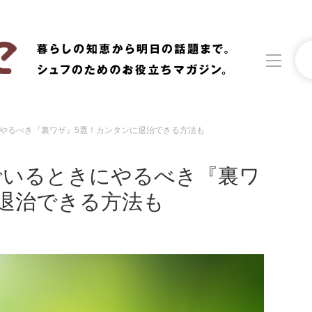
やるべき『裏ワザ』5選！カンタンに退治できる方法も
洗濯
生活の知恵
でいるときにやるべき『裏ワ
食材辞典
おすすめ
退治できる方法も