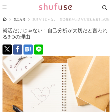
CATEGORY
記事カテゴリ
HOME
気になる
就活だけじゃない！自己分析が大切だと言われる3つの理
気になる
就活だけじゃない！自己分析が大切だと言われ
運気
る3つの理由
洗濯
生活の知恵
お金
掃除
マナー
趣味
食材辞典
おすすめ