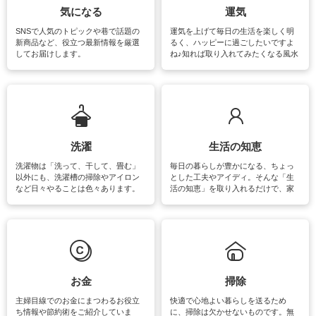
気になる
運気
SNSで人気のトピックや巷で話題の
運気を上げて毎日の生活を楽しく明
新商品など、役立つ最新情報を厳選
るく、ハッピーに過ごしたいですよ
してお届けします。
ね♪知れば取り入れてみたくなる風水
をはじめ、訪れたくなるパワースポ
ットや神社、お寺巡りなど運気をア
ップさせるための情報をご紹介して
います。
洗濯
生活の知恵
洗濯物は「洗って、干して、畳む」
毎日の暮らしが豊かになる、ちょっ
以外にも、洗濯槽の掃除やアイロン
とした工夫やアイディ。そんな「生
など日々やることは色々あります。
活の知恵」を取り入れるだけで、家
素材によっては、洗剤や洗い方を変
事が楽しくなったり便利になるでし
えなくてはいけません。梅雨の季節
ょう。日常のなかで、すぐに実践で
は部屋干しが多くなりニオイ対策も
きるおすすめの裏ワザをご紹介して
必要になりますね。カーテンやラグ
います。
マットなどの大きな洗濯物も、正し
い洗い方をすれば自宅で洗うことが
できます。洗濯に関するお役立ち情
報やお悩み解消のための情報をご紹
お金
掃除
介しています。
主婦目線でのお金にまつわるお役立
快適で心地よい暮らしを送るため
ち情報や節約術をご紹介していま
に、掃除は欠かせないものです。無