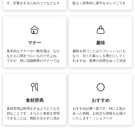
す。貯蓄をするためのコツなどもチ
駄なく効率的に家中をキレイにでき
ェックしてみて下さいね♪まだ実践し
るよう、場所ごとの掃除方法やコ
ていないものがあれば、ぜひ取り入
ツ、アイテムをご紹介しています。
れてみてはいかがでしょうか。
掃除が苦手、洗剤で手肌が荒れてし
まう、時間がない、など掃除に関す
るお悩みを解消できるお役立ち情報
がたくさんあります。
マナー
趣味
基本的なマナーや一般常識は、なか
趣味を持つことはリフレッシュにも
なか人に聞きづらいものですよね。
なり、日々の暮らしを豊かにしてく
ですが、特に冠婚葬祭のマナーでは
れますね。家事の合間をぬって没頭
失礼があってはいけませんので、失
できる時間は、忙しくしていても充
敗は避けたいところです。大人とし
実感が味わえます。特にガーデニン
て知っておきたいマナー全般のお役
グやハーブ栽培は人気があり、他に
立ち情報やお悩み解消情報をご紹介
も読書やカメラ、旅行など皆さんが
しています。
楽しめそうな趣味に関する情報をご
紹介しています。
食材辞典
おすすめ
食材管理は料理をする上でとても大
おすすめ記事一覧です。特に人気が
切なことです。きちんと食材を管理
あった情報、お役立ち情報をお届け
できることは、無駄を出さすに済み
いたします！｜シュフーズ
節約にもつながりますね。買う時の
見分け方や保存方法、下処理方法な
どが分かる食材辞典は大いに役立つ