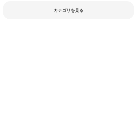
でしょう。食材に関するお役立ち情
報やお悩み解消情報など盛りだくさ
カテゴリを見る
んにご紹介しています。