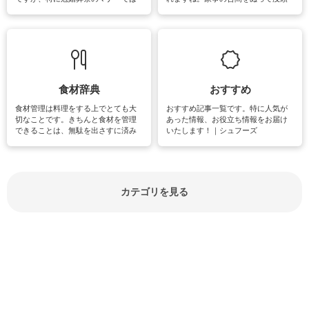
失礼があってはいけませんので、失
できる時間は、忙しくしていても充
敗は避けたいところです。大人とし
実感が味わえます。特にガーデニン
て知っておきたいマナー全般のお役
グやハーブ栽培は人気があり、他に
立ち情報やお悩み解消情報をご紹介
も読書やカメラ、旅行など皆さんが
しています。
楽しめそうな趣味に関する情報をご
紹介しています。
食材辞典
おすすめ
食材管理は料理をする上でとても大
おすすめ記事一覧です。特に人気が
切なことです。きちんと食材を管理
あった情報、お役立ち情報をお届け
できることは、無駄を出さすに済み
いたします！｜シュフーズ
節約にもつながりますね。買う時の
見分け方や保存方法、下処理方法な
どが分かる食材辞典は大いに役立つ
でしょう。食材に関するお役立ち情
報やお悩み解消情報など盛りだくさ
カテゴリを見る
んにご紹介しています。