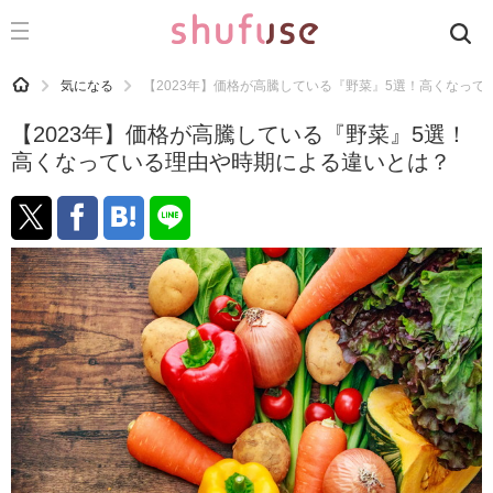
CATEGORY
記事カテゴリ
HOME
気になる
【2023年】価格が高騰している『野菜』5選！高くなっ
気になる
【2023年】価格が高騰している『野菜』5選！
運気
高くなっている理由や時期による違いとは？
洗濯
生活の知恵
お金
掃除
マナー
趣味
食材辞典
おすすめ