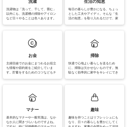
洗濯
生活の知恵
洗濯物は「洗って、干して、畳む」
毎日の暮らしが豊かになる、ちょっ
以外にも、洗濯槽の掃除やアイロン
とした工夫やアイディ。そんな「生
など日々やることは色々あります。
活の知恵」を取り入れるだけで、家
素材によっては、洗剤や洗い方を変
事が楽しくなったり便利になるでし
えなくてはいけません。梅雨の季節
ょう。日常のなかで、すぐに実践で
は部屋干しが多くなりニオイ対策も
きるおすすめの裏ワザをご紹介して
必要になりますね。カーテンやラグ
います。
マットなどの大きな洗濯物も、正し
い洗い方をすれば自宅で洗うことが
できます。洗濯に関するお役立ち情
報やお悩み解消のための情報をご紹
お金
掃除
介しています。
主婦目線でのお金にまつわるお役立
快適で心地よい暮らしを送るため
ち情報や節約術をご紹介していま
に、掃除は欠かせないものです。無
す。貯蓄をするためのコツなどもチ
駄なく効率的に家中をキレイにでき
ェックしてみて下さいね♪まだ実践し
るよう、場所ごとの掃除方法やコ
ていないものがあれば、ぜひ取り入
ツ、アイテムをご紹介しています。
れてみてはいかがでしょうか。
掃除が苦手、洗剤で手肌が荒れてし
まう、時間がない、など掃除に関す
るお悩みを解消できるお役立ち情報
がたくさんあります。
マナー
趣味
基本的なマナーや一般常識は、なか
趣味を持つことはリフレッシュにも
なか人に聞きづらいものですよね。
なり、日々の暮らしを豊かにしてく
ですが、特に冠婚葬祭のマナーでは
れますね。家事の合間をぬって没頭